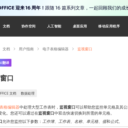
FFICE 迎来 16 周年！
跟随 16 篇系列文章，一起回顾我们的成
文档
协作空间
人工智能
桌面应用
移动应用程序
文档
用户指南
电子表格编辑器
监视窗口
AI翻译
窗口
FFICE 文档
数据处理
表格编辑器
中处理大型工作表时，
监视窗口
可以帮助您监控单元格及其公
变化。您还可以通过在
监视窗口
中双击快速切换到所需的单元格。
口
允许您监控以下参数：
工作簿
、
工作表
、
名称
、
单元格
、
值
和
公式
。