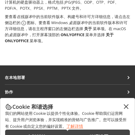
计算机的硬盘驱动器上，格式包括 JPG/JPEG、ODP、OTP、PDF、
PDF/A、POTX、PPSX、PPTM、PPTX 文件。
要查看
在线版本
中的当前软件版本、构建号和许可方详细信息，请点击左
侧边栏的
图标。要查看 Windows
桌面版本
中的当前软件版本和许可
方详细信息，请在主程序窗口的左侧边栏选择
关于
菜单项。在 macOS
的
桌面版本
中，打开屏幕顶部的
ONLYOFFICE
菜单并选择
关于
ONLYOFFICE
菜单项。
在本地部署
文档
协作
协作空间
针对贡献者
Cookie 和谐选择
获取最新资讯
工作区
针对翻译人员
我们的网站使用 Cookie 以提供个性化体验。Cookie 帮助我们运营网
博客
连接器
站、提升用户浏览体验，并实现精准的营销与广告推广。您可以接受所
获取帮助
针对博主
了解详情
有 Cookie 或自定义您的偏好设置。
桌面应用程序
论坛
职位空缺