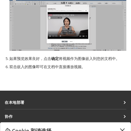
如果预览效果良好，点击
确定
将视频作为图像嵌入到您的文档中。
双击嵌入的图像即可在文档中直接播放视频。
在本地部署
文档
协作
协作空间
针对贡献者
Cookie 和谐选择
获取最新资讯