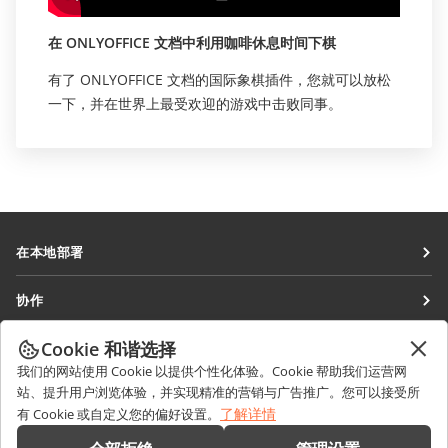
在 ONLYOFFICE 文档中利用咖啡休息时间下棋
有了 ONLYOFFICE 文档的国际象棋插件，您就可以放松
一下，并在世界上最受欢迎的游戏中击败同事。
在本地部署
文档
协作
协作空间
针对贡献者
Cookie 和谐选择
获取最新资讯
工作区
针对翻译人员
我们的网站使用 Cookie 以提供个性化体验。Cookie 帮助我们运营网
博客
连接器
站、提升用户浏览体验，并实现精准的营销与广告推广。您可以接受所
获取帮助
针对博主
了解详情
有 Cookie 或自定义您的偏好设置。
桌面应用程序
论坛
职位空缺
联系我们