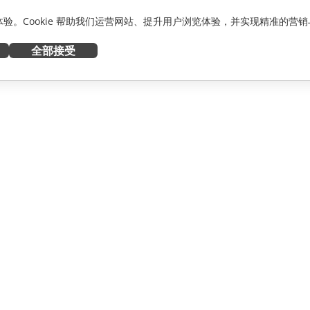
化体验。Cookie 帮助我们运营网站、提升用户浏览体验，并实现精准的营销
全部接受
获取帮助
者
论坛
人员
培训课程
网络研讨会
白皮书
资讯
支持联系表单
预约演示