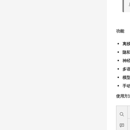
功能
离
隐
神
多
模
手
使用方