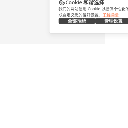
Cookie 和谐选择
我们的网站使用 Cookie 以提供个性
或自定义您的偏好设置。
了解详情
全部拒绝
管理设置
在本地部署
协作
文档
针对贡献
协作空间
针对翻译
工作区
针对博主
连接器
职位空缺
桌面应用程序
获取最新
移动应用程序
博客