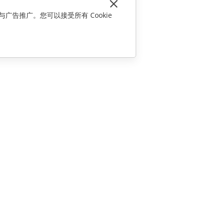
与广告推广。您可以接受所有 Cookie
联系我们
销售相关问题
sales@onlyoffice.com
合作伙伴咨询
partners@onlyoffice.com
媒体咨询
press@onlyoffice.com
请求回电