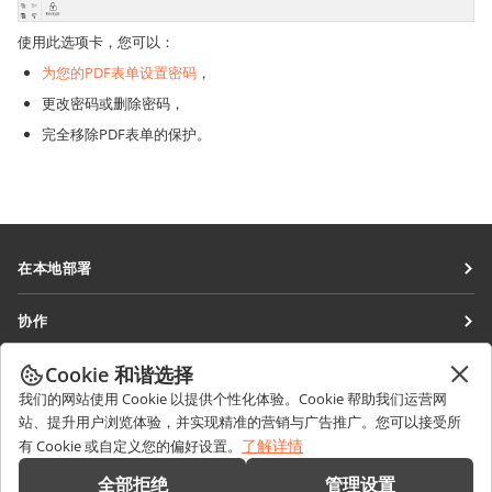
使用此选项卡，您可以：
为您的PDF表单设置密码
，
更改密码或删除密码，
完全移除PDF表单的保护。
在本地部署
文档
协作
协作空间
针对贡献者
Cookie 和谐选择
获取最新资讯
工作区
针对翻译人员
我们的网站使用 Cookie 以提供个性化体验。Cookie 帮助我们运营网
博客
连接器
站、提升用户浏览体验，并实现精准的营销与广告推广。您可以接受所
获取帮助
针对博主
了解详情
有 Cookie 或自定义您的偏好设置。
桌面应用程序
论坛
职位空缺
联系我们
全部拒绝
管理设置
移动应用程序