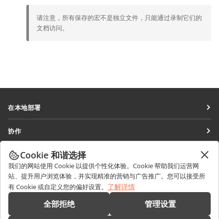
请注意，所有保存的宏不是独立文件，只能通过录制它们的
文档访问。
在本地部署
文档
协作
协作空间
针对贡献者
Cookie 和谐选择
获取最新资讯
工作区
针对翻译人员
我们的网站使用 Cookie 以提供个性化体验。Cookie 帮助我们运营网
博客
连接器
站、提升用户浏览体验，并实现精准的营销与广告推广。您可以接受所
获取帮助
针对博主
了解详情
有 Cookie 或自定义您的偏好设置。
桌面应用程序
论坛
职位空缺
联系我们
全部拒绝
管理设置
移动应用程序
培训课程
销售相关问题
sales@onlyoffice.com