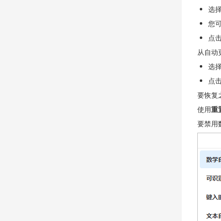
选
您
点
从自动
选
点
要恢复
使用
重
要禁用