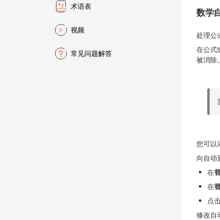
术语表
数学
视频
处理公
在公式
常见问题解答
被消除
您可以
向自动
在
在
点
修改自