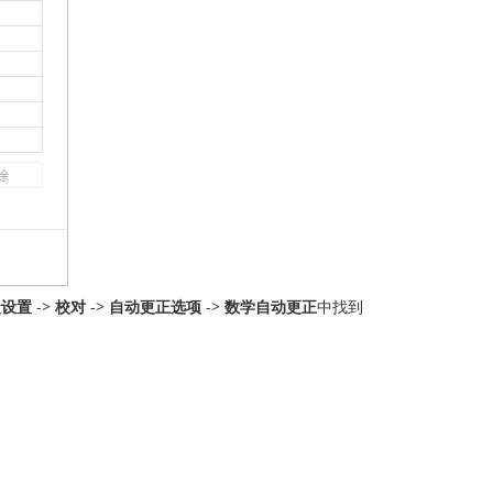
级设置
->
校对
->
自动更正选项
->
数学自动更正
中找到