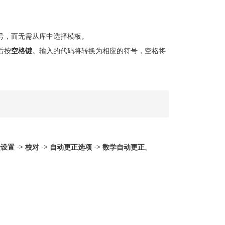
号，而无需从库中选择模板。
后按
空格键
。输入的代码将转换为相应的符号，空格将
级设置
->
校对
->
自动更正选项
->
数学自动更正
。