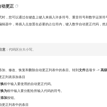
自动更正
式时，您可以通过在键盘上键入来插入许多符号、重音符号和数学运算符
编辑器中，将插入点放置在必要的占位符内，键入数学自动更正代码，然
。
注意
：代码区分大小写。
添加、修改、恢复和删除自动更正列表中的条目。转到
文件
选项卡 ->
高
更正列表添加条目
替换
框中输入要使用的自动更正代码。
替换为
框中输入要分配给所输入代码的符号。
击
添加
按钮。
动更正列表中的条目