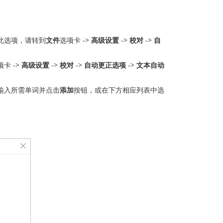
此选项，请转到
文件
选项卡 ->
高级设置
->
校对
->
自
项卡 ->
高级设置
->
校对
->
自动更正选项
->
文本自动
输入所需单词并点击
添加
按钮，或在下方相应列表中选