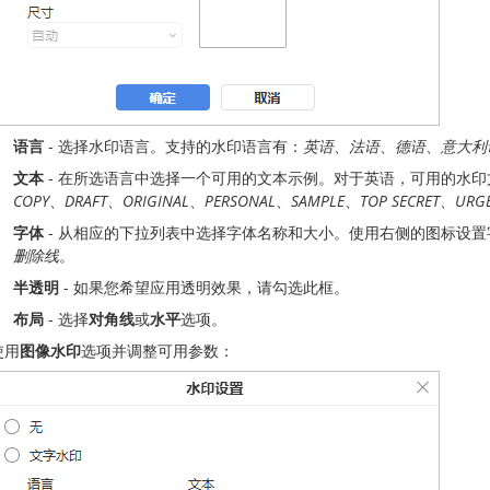
语言
- 选择水印语言。支持的水印语言有：
英语
、
法语
、
德语
、
意大利
文本
- 在所选语言中选择一个可用的文本示例。对于英语，可用的水印
COPY
、
DRAFT
、
ORIGINAL
、
PERSONAL
、
SAMPLE
、
TOP SECRET
、
URG
字体
- 从相应的下拉列表中选择字体名称和大小。使用右侧的图标设
删除线
。
半透明
- 如果您希望应用透明效果，请勾选此框。
布局
- 选择
对角线
或
水平
选项。
使用
图像水印
选项并调整可用参数：