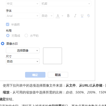
使用下拉列表中的选项选择图像文件来源：
从文件
、
从URL
或
从存储
-
缩放
- 从可用的缩放值中选择所需的比例：
自动
、
500%
、
200%
、
150
确定
按钮。
已添加的水印，请打开上述描述的
水印设置
窗口，更改必要的参数并点击