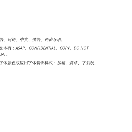
语
、
日语
、
中文
、
俄语
、
西班牙语
。
文本有：
ASAP
、
CONFIDENTIAL
、
COPY
、
DO NOT
ENT
。
置字体颜色或应用字体装饰样式：
加粗
、
斜体
、
下划线
、