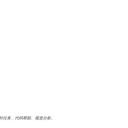
时任务
、
代码帮助
、
视觉分析
。