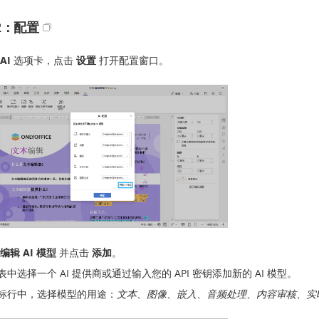
2：配置
AI
选项卡，点击
设置
打开配置窗口。
编辑 AI 模型
并点击
添加
。
表中选择一个 AI 提供商或通过输入您的 API 密钥添加新的 AI 模型。
标行中，选择模型的用途：
文本
、
图像
、
嵌入
、
音频处理
、
内容审核
、
实