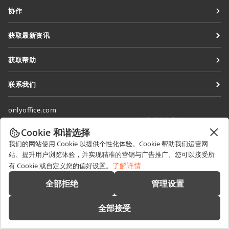
文档
协作
协作空间
针对贡献者
获取最新资讯
工作区
针对翻译人员
博客
连接器
获取帮助
针对博主
桌面应用程序
论坛
职位空缺
联系我们
移动应用程序
培训课程
销售相关问题
sales@onlyoffice.com
onlyoffice.com
网络研讨会
合作伙伴咨询
partners@onlyoffice.com
© Ascensio System SIA 2026。保留所有权利
白皮书
Cookie 和谐选择
媒体咨询
press@onlyoffice.com
我们的网站使用 Cookie 以提供个性化体验。Cookie 帮助我们运营网
支持联系表单
请求回电
站、提升用户浏览体验，并实现精准的营销与广告推广。您可以接受所
预约演示
了解详情
有 Cookie 或自定义您的偏好设置。
全部拒绝
管理设置
全部接受