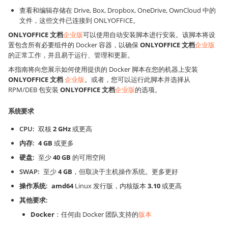
查看和编辑存储在 Drive, Box, Dropbox, OneDrive, OwnCloud 中的
文件，这些文件已连接到 ONLYOFFICE。
ONLYOFFICE 文档
企业版
可以使用自动安装脚本进行安装。该脚本将设
置包含所有必要组件的 Docker 容器，以确保
ONLYOFFICE 文档
企业版
的正常工作，并且易于运行、管理和更新。
本指南将向您展示如何使用提供的 Docker 脚本在您的机器上安装
ONLYOFFICE 文档
企业版
。或者，您可以运行此脚本并选择从
RPM/DEB 包安装
ONLYOFFICE 文档
企业版
的选项。
系统要求
CPU
双核
2 GHz
或更高
内存
4 GB
或更多
硬盘
至少
40 GB
的可用空间
SWAP
至少
4 GB
，但取决于主机操作系统。更多更好
操作系统
amd64
Linux 发行版，内核版本
3.10
或更高
其他要求
Docker
：任何由 Docker 团队支持的
版本