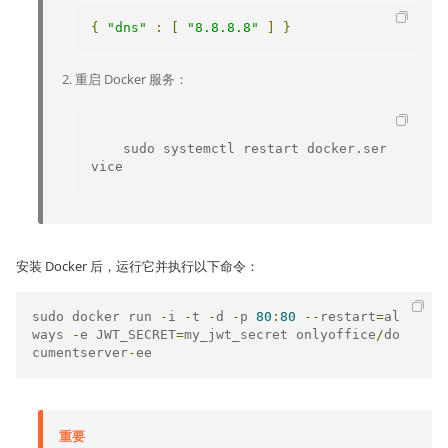
{
"dns"
:
[
"8.8.8.8"
]
}
重启 Docker 服务：
    sudo systemctl restart docker
.
ser
vice
安装 Docker 后，运行它并执行以下命令：
sudo docker run 
-
i 
-
t 
-
d 
-
p 
80
:
80
--
restart
=
al
ways 
-
e JWT_SECRET
=
my_jwt_secret onlyoffice
/
do
cumentserver
-
ee
重要