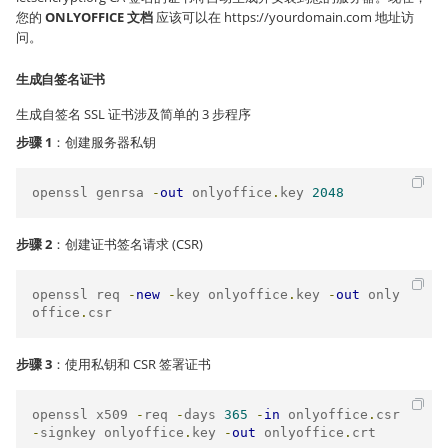
您的
ONLYOFFICE 文档
应该可以在
https://yourdomain.com
地址访
问。
生成自签名证书
生成自签名 SSL 证书涉及简单的 3 步程序
步骤 1
：创建服务器私钥
openssl genrsa 
-
out
 onlyoffice
.
key 
2048
步骤 2
：创建证书签名请求 (CSR)
openssl req 
-
new
-
key onlyoffice
.
key 
-
out
 only
office
.
csr
步骤 3
：使用私钥和 CSR 签署证书
openssl x509 
-
req 
-
days 
365
-
in
 onlyoffice
.
csr 
-
signkey onlyoffice
.
key 
-
out
 onlyoffice
.
crt