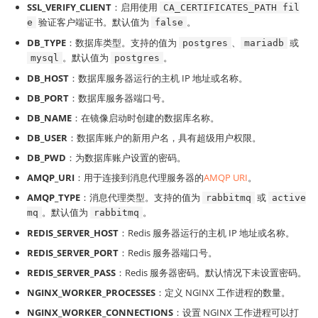
SSL_VERIFY_CLIENT
：启用使用
CA_CERTIFICATES_PATH fil
验证客户端证书。默认值为
。
e
false
DB_TYPE
：数据库类型。支持的值为
、
或
postgres
mariadb
。默认值为
。
mysql
postgres
DB_HOST
：数据库服务器运行的主机 IP 地址或名称。
DB_PORT
：数据库服务器端口号。
DB_NAME
：在镜像启动时创建的数据库名称。
DB_USER
：数据库账户的新用户名，具有超级用户权限。
DB_PWD
：为数据库账户设置的密码。
AMQP_URI
：用于连接到消息代理服务器的
AMQP URI
。
AMQP_TYPE
：消息代理类型。支持的值为
或
rabbitmq
active
。默认值为
。
mq
rabbitmq
REDIS_SERVER_HOST
：Redis 服务器运行的主机 IP 地址或名称。
REDIS_SERVER_PORT
：Redis 服务器端口号。
REDIS_SERVER_PASS
：Redis 服务器密码。默认情况下未设置密码。
NGINX_WORKER_PROCESSES
：定义 NGINX 工作进程的数量。
NGINX_WORKER_CONNECTIONS
：设置 NGINX 工作进程可以打