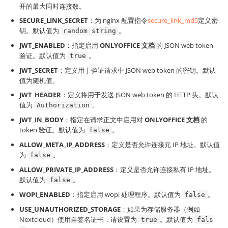
开的最大同时连接数。
SECURE_LINK_SECRET
：为 nginx 配置指令
secure_link_md5
定义密
钥。默认值为
。
random string
JWT_ENABLED
：指定启用
ONLYOFFICE 文档
的 JSON web token
验证。默认值为
。
true
JWT_SECRET
：定义用于验证请求中 JSON web token 的密钥。默认
值为随机值。
JWT_HEADER
：定义将用于发送 JSON web token 的 HTTP 头。默认
值为
。
Authorization
JWT_IN_BODY
：指定在请求正文中启用对
ONLYOFFICE 文档
的
token 验证。默认值为
。
false
ALLOW_META_IP_ADDRESS
：定义是否允许连接元 IP 地址。默认值
为
。
false
ALLOW_PRIVATE_IP_ADDRESS
：定义是否允许连接私有 IP 地址。
默认值为
。
false
WOPI_ENABLED
：指定启用 wopi 处理程序。默认值为
。
false
USE_UNAUTHORIZED_STORAGE
：如果为存储服务器（例如
Nextcloud）使用自签名证书，请设置为
。默认值为
true
fals