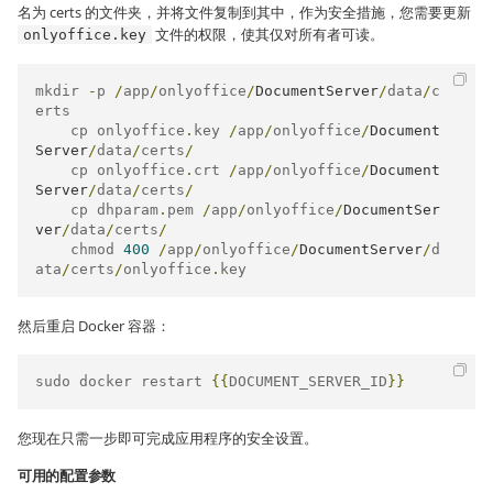
名为 certs 的文件夹，并将文件复制到其中，作为安全措施，您需要更新
文件的权限，使其仅对所有者可读。
onlyoffice.key
mkdir 
-
p 
/
app
/
onlyoffice
/
DocumentServer
/
data
/
c
erts

    cp onlyoffice
.
key 
/
app
/
onlyoffice
/
Document
Server
/
data
/
certs
/
    cp onlyoffice
.
crt 
/
app
/
onlyoffice
/
Document
Server
/
data
/
certs
/
    cp dhparam
.
pem 
/
app
/
onlyoffice
/
DocumentSer
ver
/
data
/
certs
/
    chmod 
400
/
app
/
onlyoffice
/
DocumentServer
/
d
ata
/
certs
/
onlyoffice
.
key
然后重启 Docker 容器：
sudo docker restart 
{{
DOCUMENT_SERVER_ID
}}
您现在只需一步即可完成应用程序的安全设置。
可用的配置参数