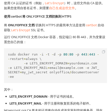
使用 CA 认证的证书（例如，
Let's Encrypt
）时，这些文件由 CA 提供。
如果您使用自签名证书，则需要
自己生成这些文件
。
使用 certbot 将 ONLYOFFICE 文档切换到 HTTPS
将
ONLYOFFICE 文档
切换到 HTTPS 的最简单方法是使用
certbot
自动
获取
Let's Encrypt
SSL 证书。
运行 ONLYOFFICE 文档 Docker 容器，指定端口 80 和 443，并为变量设
置您自己的值：
sudo docker run 
-
i 
-
t 
-
d 
-
p 
80
:
80
-
p 
443
:
443
-
-
restart
=
always \

-
e LETS_ENCRYPT_DOMAIN
=
yourdomain
.
com 
-
e LETS_ENCRYPT_MAIL
=
email@example
.
com 
-
e JWT_
SECRET
=
my_jwt_secret onlyoffice
/
documentserver
-
ee
其中：
LETS_ENCRYPT_DOMAIN
- 用于证书的域名。
LETS_ENCRYPT_MAIL
- 用于注册和恢复联系的电子邮件。
letsencrypt.org CA 签名的证书将自动生成并安装到您的服务器。现在，