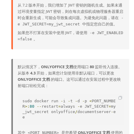
从 7.2 版本开始，我们增加了 JWT 密钥的随机生成。如果未通
过环境变量指定 JWT 密钥，则在每次虚拟机或物理服务器重启
时会重新生成，可能会导致集成问题。为避免此问题，请在
-
中指定您自己的值。
e JWT_SECRET=my_jwt_secret
如果您不打算在安装中使用 JWT，请使用
-e JWT_ENABLED
。
=false
默认情况下，
ONLYOFFICE 文档
使用端口
80
监听传入连接。
从版本
4.3
开始，如果您计划使用非默认端口，可以更改
ONLYOFFICE 文档
的端口。这可以通过在安装过程中更改映
射端口轻松完成：
sudo docker run 
-
i 
-
t 
-
d 
-
p 
<
PORT_NUMBE
R
>:
80
--
restart
=
always 
-
e JWT_SECRET
=
my
_jwt_secret onlyoffice
/
documentserver
-
e
e
其中
是您希望
ONLYOFFICE 文档
使用的
<PORT_NUMBER>