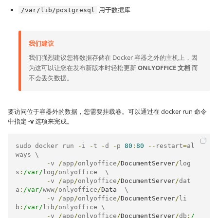
用于数据库
/var/lib/postgresql
我们建议
我们强烈建议您将数据存储在 Docker 容器之外的主机上，因
为这可以让您在发布新版本时轻松更新
ONLYOFFICE 文档
而
不会丢失数据。
要访问位于容器外的数据，您需要挂载卷。可以通过在 docker run 命令
中指定
-v
选项来完成。
sudo docker run 
-
i 
-
t 
-
d 
-
p 
80
:
80
--
restart
=
al
ways \

-
v 
/
app
/
onlyoffice
/
DocumentServer
/
log
s
:
/var/
log
/
onlyoffice  \

-
v 
/
app
/
onlyoffice
/
DocumentServer
/
dat
a
:
/var/
www
/
onlyoffice
/
Data
  \

-
v 
/
app
/
onlyoffice
/
DocumentServer
/
li
b
:
/var/
lib
/
onlyoffice \

-
v 
/
app
/
onlyoffice
/
DocumentServer
/
db
:
/