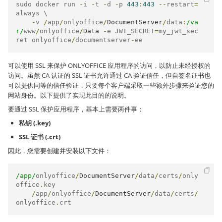
sudo docker run 
-
i 
-
t 
-
d 
-
p 
443
:
443
--
restart
=
always \

-
v 
/
app
/
onlyoffice
/
DocumentServer
/
data
:
/va
r/
www
/
onlyoffice
/
Data
-
e JWT_SECRET
=
my_jwt_sec
ret onlyoffice
/
documentserver
-
ee
可以使用 SSL 来保护 ONLYOFFICE 应用程序的访问，以防止未经授权的
访问。虽然 CA 认证的 SSL 证书允许通过 CA 验证信任，但自签名证书也
可以提供同等的信任验证，只要每个客户端采取一些额外步骤来验证您的
网站身份。以下提供了实现此目的的说明。
要通过 SSL 保护应用程序，基本上需要两件事：
私钥 (.key)
SSL 证书 (.crt)
因此，您需要创建并安装以下文件：
/app/
onlyoffice
/
DocumentServer
/
data
/
certs
/
only
office
.
key

/
app
/
onlyoffice
/
DocumentServer
/
data
/
certs
/
onlyoffice
.
crt