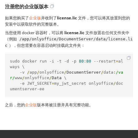
注册您的企业版版本
如果您购买了
企业版
并收到了
license.lic
文件，您可以将其放置到您的
安装中以获取软件的完整版本。
当您使用 docker 容器时，可以将
license.lic
文件放置在任何文件夹中
（例如
/app/onlyoffice/DocumentServer/data/license.li
），但您需要在容器启动时挂载此文件夹：
c
sudo docker run 
-
i 
-
t 
-
d 
-
p 
80
:
80
--
restart
=
al
ways \

-
v 
/
app
/
onlyoffice
/
DocumentServer
/
data
:
/va
r/
www
/
onlyoffice
/
Data
 \

-
e JWT_SECRET
=
my_jwt_secret onlyoffice
/
doc
umentserver
-
ee
之后，您的
企业版
版本将被注册并具有完整功能。