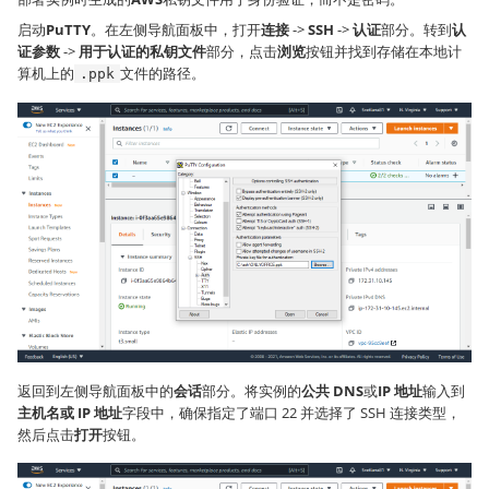
启动
PuTTY
。在左侧导航面板中，打开
连接
->
SSH
->
认证
部分。转到
认
证参数
->
用于认证的私钥文件
部分，点击
浏览
按钮并找到存储在本地计
算机上的
文件的路径。
.ppk
返回到左侧导航面板中的
会话
部分。将实例的
公共 DNS
或
IP 地址
输入到
主机名或 IP 地址
字段中，确保指定了端口 22 并选择了 SSH 连接类型，
然后点击
打开
按钮。