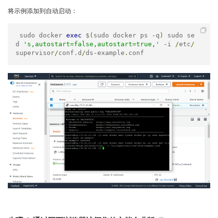
将示例添加到自动启动：
 sudo docker 
exec
 $
(
sudo docker ps 
-
q
)
 sudo se
d 
's,autostart=false,autostart=true,'
-
i 
/
etc
/
supervisor
/
conf
.
d
/
ds
-
example
.
conf