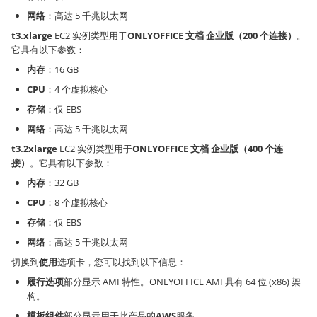
网络
：高达 5 千兆以太网
t3.xlarge
EC2 实例类型用于
ONLYOFFICE 文档 企业版（200 个连接）
。
它具有以下参数：
内存
：16 GB
CPU
：4 个虚拟核心
存储
：仅 EBS
网络
：高达 5 千兆以太网
t3.2xlarge
EC2 实例类型用于
ONLYOFFICE 文档 企业版（400 个连
接）
。它具有以下参数：
内存
：32 GB
CPU
：8 个虚拟核心
存储
：仅 EBS
网络
：高达 5 千兆以太网
切换到
使用
选项卡，您可以找到以下信息：
履行选项
部分显示 AMI 特性。ONLYOFFICE AMI 具有 64 位 (x86) 架
构。
模板组件
部分显示用于此产品的
AWS
服务。