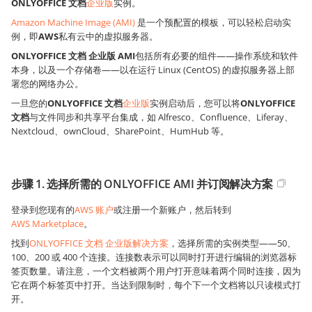
ONLYOFFICE 文档
企业版
实例。
Amazon Machine Image (AMI)
是一个预配置的模板，可以轻松启动实
例，即
AWS
私有云中的虚拟服务器。
ONLYOFFICE 文档 企业版 AMI
包括所有必要的组件——操作系统和软件
本身，以及一个存储卷——以在运行 Linux (CentOS) 的虚拟服务器上部
署您的网络办公。
一旦您的
ONLYOFFICE 文档
企业版
实例启动后，您可以将
ONLYOFFICE
文档
与文件同步和共享平台集成，如 Alfresco、Confluence、Liferay、
Nextcloud、ownCloud、SharePoint、HumHub 等。
步骤 1. 选择所需的 ONLYOFFICE AMI 并订阅解决方案
登录到您现有的
AWS 账户
或注册一个新账户，然后转到
AWS Marketplace
。
找到
ONLYOFFICE 文档 企业版解决方案
，选择所需的实例类型——50、
100、200 或 400 个连接。连接数表示可以同时打开进行编辑的浏览器标
签页数量。请注意，一个文档被两个用户打开意味着两个同时连接，因为
它在两个标签页中打开。当达到限制时，每个下一个文档将以只读模式打
开。