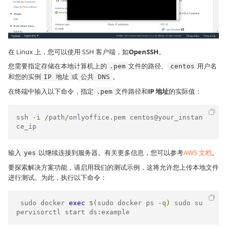
在 Linux 上，您可以使用 SSH 客户端，如
OpenSSH
。
您需要指定存储在本地计算机上的
文件的路径、
用户名
.pem
centos
和您的实例
或
。
IP 地址
公共 DNS
在终端中输入以下命令，指定
文件路径和
IP 地址
的实际值：
.pem
ssh 
-
i 
/
path
/
onlyoffice
.
pem centos@your_instan
ce_ip
输入
以继续连接到服务器。有关更多信息，您可以参考
AWS 文档
。
yes
要探索解决方案功能，请启用我们的测试示例，这将允许您上传本地文件
进行测试。为此，执行以下命令：
 sudo docker 
exec
 $
(
sudo docker ps 
-
q
)
 sudo su
pervisorctl start ds
:
example