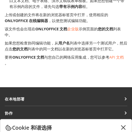
白文本文档、电子表格、演示文稿或表单模板。如果您想创建一个带
有示例内容的文件，请先勾选
带有示例内容
框。
上传或创建的文件将在新的浏览器标签页中打开，使用相应的
ONLYOFFICE 在线编辑器
，以便您测试编辑功能。
该文件也会出现在
ONLYOFFICE 文档
企业版
示例页面的
您的文档
列表
中。
如果您想检查协同编辑功能，从
用户名
列表中选择另一个测试用户，然后
点击
您的文档
列表中的同一文档以在新的浏览器标签页中打开它。
要将
ONLYOFFICE 文档
与您自己的网络应用集成，您可以参考
API 文档
。
在本地部署
文档
协作
协作空间
针对贡献者
Cookie 和谐选择
获取最新资讯
工作区