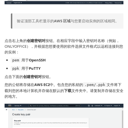
验证顶部工具栏显示的
AWS 区域
与您要启动实例的区域相同。
点击右上角的
创建密钥对
按钮。在相应字段中输入密钥对名称（例如，
ONLYOFFICE），并根据您想要使用的软件选择文件格式以远程连接到您
的实例：
用于
OpenSSH
pem
用于
PuTTY
ppk
点击下面的
创建密钥对
按钮。
您的公钥将存储在
AWS EC2
中。包含您的私钥的
文件将下
.pem/.ppk
载到您的本地计算机并存储在默认的
下载
文件夹中。请复制并存储在安全
的地方。