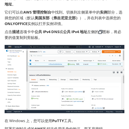
地址
。
它们可以在
AWS 管理控制台
中找到。切换到左侧菜单中的
实例
部分，选
择您的区域（默认
美国东部（弗吉尼亚北部）
），并在列表中选择您的
ONLYOFFICE
实例以打开实例详情。
点击
描述
选项卡中
公共 IPv4 DNS
或
公共 IPv4 地址
左侧的
图标，将必
要的值复制到剪贴板。
在 Windows 上，您可以使用
PuTTY
工具。
部署实例时生成的
AWS
私钥文件用于身份验证，而不是密码。