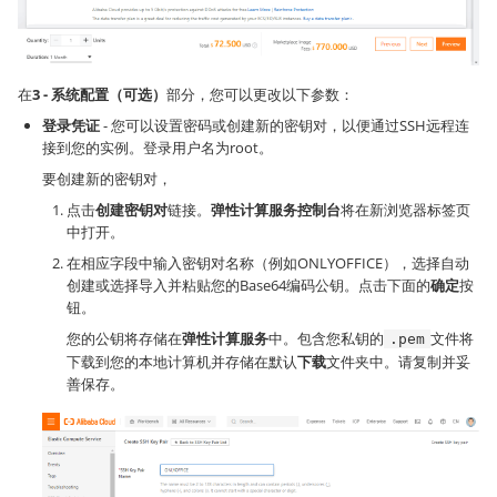
在
3 - 系统配置（可选）
部分，您可以更改以下参数：
登录凭证
- 您可以设置密码或创建新的密钥对，以便通过SSH远程连
接到您的实例。登录用户名为root。
要创建新的密钥对，
点击
创建密钥对
链接。
弹性计算服务控制台
将在新浏览器标签页
中打开。
在相应字段中输入密钥对名称（例如ONLYOFFICE），选择自动
创建或选择导入并粘贴您的Base64编码公钥。点击下面的
确定
按
钮。
您的公钥将存储在
弹性计算服务
中。包含您私钥的
文件将
.pem
下载到您的本地计算机并存储在默认
下载
文件夹中。请复制并妥
善保存。