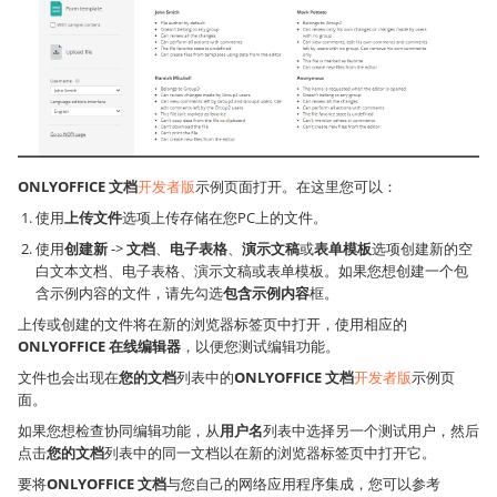
ONLYOFFICE 文档
开发者版
示例页面打开。在这里您可以：
使用
上传文件
选项上传存储在您PC上的文件。
使用
创建新
->
文档
、
电子表格
、
演示文稿
或
表单模板
选项创建新的空
白文本文档、电子表格、演示文稿或表单模板。如果您想创建一个包
含示例内容的文件，请先勾选
包含示例内容
框。
上传或创建的文件将在新的浏览器标签页中打开，使用相应的
ONLYOFFICE 在线编辑器
，以便您测试编辑功能。
文件也会出现在
您的文档
列表中的
ONLYOFFICE 文档
开发者版
示例页
面。
如果您想检查协同编辑功能，从
用户名
列表中选择另一个测试用户，然后
点击
您的文档
列表中的同一文档以在新的浏览器标签页中打开它。
要将
ONLYOFFICE 文档
与您自己的网络应用程序集成，您可以参考