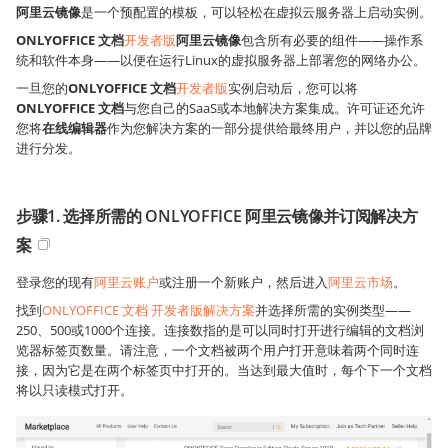
阿里云镜像
是一个预配置的模板，可以轻松在虚拟云服务器上启动实例。
ONLYOFFICE 文档
开发者版
阿里云镜像
包含所有必要的组件——操作系
统和软件本身——以便在运行Linux的虚拟服务器上部署您的网络办公。
一旦您的
ONLYOFFICE 文档
开发者版
实例启动后，您可以将
ONLYOFFICE 文档
与您自己的SaaS或本地解决方案集成。许可证还允许
您将
在线编辑器
作为您解决方案的一部分提供给最终用户，并以您的品牌
进行分发。
步骤1. 选择所需的 ONLYOFFICE 阿里云镜像并订阅解决方
案
登录您的现有
阿里云账户
或注册一个新账户，然后进入
阿里云市场
。
找到
ONLYOFFICE 文档 开发者版解决方案
并选择所需的实例类型——
250、500或1000个连接。连接数指的是可以同时打开进行编辑的文档浏
览器标签页数量。请注意，一个文档被两个用户打开意味着两个同时连
接，因为它是在两个标签页中打开的。当达到最大值时，每个下一个文档
将以只读模式打开。