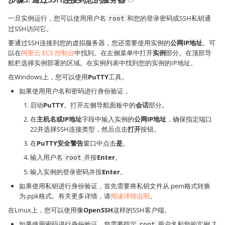
一旦实例运行，您可以使用用户名
和您的登录密码或SSH私钥通
root
过SSH访问它。
要通过SSH连接到您的虚拟服务器，您还需要使用实例的
公网IP地址
。可
以在
阿里云 ECS 控制台
中找到。在左侧菜单中打开
实例
部分。在顶部导
航栏选择实例部署的区域。在实例列表中找到您的实例的IP地址。
在Windows上，您可以使用
PuTTY
工具。
如果使用用户名和密码进行身份验证，
启动
PuTTY
。打开左侧导航面板中的
会话
部分。
在
主机名或IP地址
字段中输入实例的
公网IP地址
，确保指定端口
22并选择SSH连接类型，然后点击
打开
按钮。
在
PuTTY安全警告
窗口中点击
是
。
输入用户名
并按
Enter
。
root
输入实例的登录密码并按
Enter
。
如果使用私钥进行身份验证，首先需要将私钥文件从.pem格式转换
为.ppk格式。有关更多详情，请
阅读详细说明
。
在Linux上，您可以使用像
OpenSSH
这样的SSH客户端。
如果使用密码进行身份验证，您需要指定
用户名和您的实例
root
I