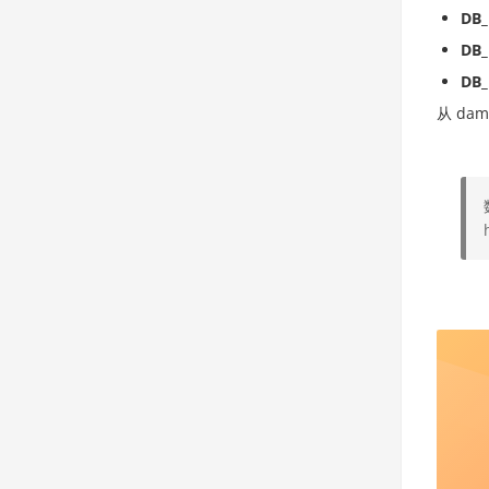
DB
DB
DB
从 d