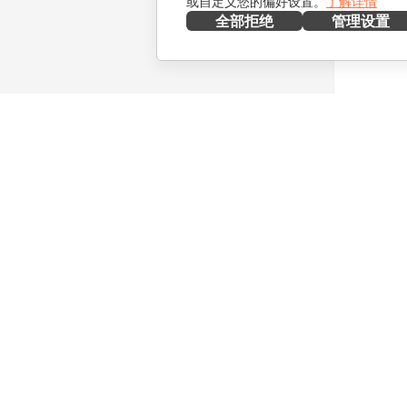
或自定义您的偏好设置。
了解详情
全部拒绝
管理设置
在本地部署
协作
文档
针对贡献
协作空间
针对翻译
工作区
针对博主
连接器
职位空缺
桌面应用程序
获取最新
移动应用程序
博客
ONLYOFFICE.COM