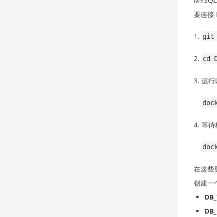
MYSQL
要连接
git
cd 
运行
doc
等待
doc
在这些
创建一
DB_
DB