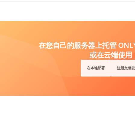
20 个同时连接（文档社区版）
无集群或企业级可扩展性
无官方 SLA 或保证支持
无移动版本
在您自己的服务器上托管 ONLYO
有限的企业安全功能
无高级管理工具
或在云端使用
无白标化
在本地部署
注册文档云
无企业集成（视产品而定）
区版旨在用于测试、个人使用、开发和小规模部署。对于生产环境和商业