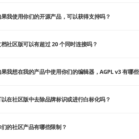
果您在 AGPL v3 许可证下使用我们的开源产品，并且您的应用程序是通过
3 公开修改版本和任何衍生作品的源代码。
如果我使用你们的开源产品，可以获得支持吗？
果您不想公开源代码，您应考虑获得商业许可证，这允许在不披露代码的
区产品不包括有保证的技术支持或服务级别协议（SLA）。
可以：
文档社区版可以有超过 20 个同时连接吗？
使用社区文档
在社区论坛中提问
可以。社区版限制为 20 个同时文档编辑连接。
访问公开可用的资源
果您需要更多的并发用户、更高的性能、集群或可扩展性选项，您应使用
如果我想在我的产品中使用你们的编辑器，AGPL v3 有哪
果您需要专业支持、更新、安全保障或 SLA，您应购买商业订阅。
据 AGPL v3：
如果您修改软件，您必须公开修改后的源代码。
可以在社区版中去除品牌标识或进行白标化吗？
如果用户通过网络与软件交互，他们必须能够访问源代码。
您需要保留品牌标识。
可以。社区版必须保留原始品牌和版权声明。
衍生作品也必须根据 AGPL v3 进行许可。
标化和品牌去除仅在商业许可条款下可用。
你们的社区产品有哪些限制？
您不能施加超出许可证条款的额外限制。
果您的产品是专有的并且您不想公开源代码，则需要商业许可证。
区版通常包括以下限制：