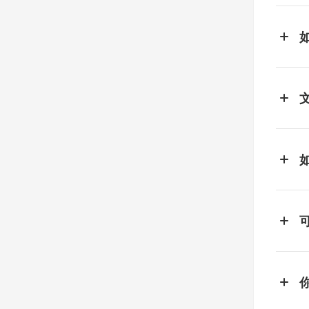
如
v
如
社
您
不
如
如
根
不
白
如
社