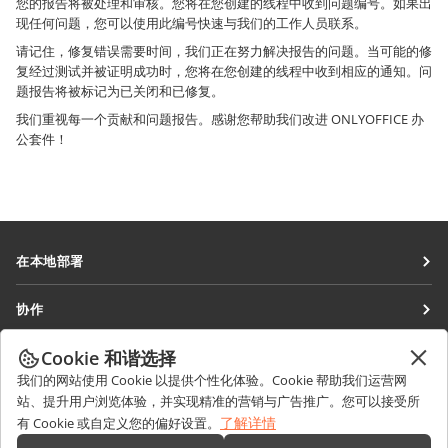
您的报告将被处理和审核。您将在您创建的线程中收到问题编号。如果出
现任何问题，您可以使用此编号快速与我们的工作人员联系。
请记住，修复错误需要时间，我们正在努力解决报告的问题。当可能的修
复经过测试并被证明成功时，您将在您创建的线程中收到相应的通知。问
题报告将被标记为已关闭和已修复。
我们重视每一个贡献和问题报告。感谢您帮助我们改进 ONLYOFFICE 办
公套件！
在本地部署
文档
协作
协作空间
针对贡献者
Cookie 和谐选择
获取最新资讯
工作区
针对翻译人员
我们的网站使用 Cookie 以提供个性化体验。Cookie 帮助我们运营网
博客
连接器
站、提升用户浏览体验，并实现精准的营销与广告推广。您可以接受所
获取帮助
针对博主
了解详情
有 Cookie 或自定义您的偏好设置。
桌面应用程序
论坛
职位空缺