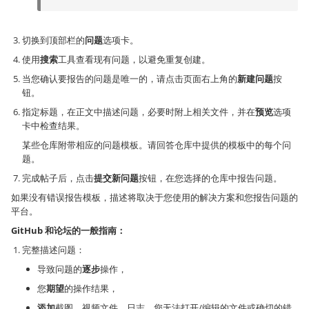
切换到顶部栏的
问题
选项卡。
使用
搜索
工具查看现有问题，以避免重复创建。
当您确认要报告的问题是唯一的，请点击页面右上角的
新建问题
按
钮。
指定标题，在正文中描述问题，必要时附上相关文件，并在
预览
选项
卡中检查结果。
某些仓库附带相应的问题模板。请回答仓库中提供的模板中的每个问
题。
完成帖子后，点击
提交新问题
按钮，在您选择的仓库中报告问题。
如果没有错误报告模板，描述将取决于您使用的解决方案和您报告问题的
平台。
GitHub 和论坛的一般指南：
完整描述问题：
导致问题的
逐步
操作，
您
期望
的操作结果，
添加
截图、视频文件、日志、您无法打开/编辑的文件或确切的错