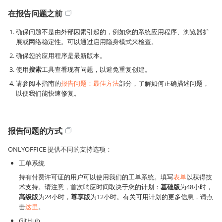
在报告问题之前
确保问题不是由外部因素引起的，例如您的系统应用程序、浏览器扩
展或网络稳定性。可以通过启用隐身模式来检查。
确保您的应用程序是最新版本。
使用
搜索
工具查看现有问题，以避免重复创建。
请参阅本指南的
报告问题：最佳方法
部分，了解如何正确描述问题，
以便我们能快速修复。
报告问题的方式
ONLYOFFICE 提供不同的支持选项：
工单系统
持有付费许可证的用户可以使用我们的工单系统。填写
表单
以获得技
术支持。请注意，首次响应时间取决于您的计划：
基础版
为48小时，
高级版
为24小时，
尊享版
为12小时。有关可用计划的更多信息，请点
击
这里
。
GitHub