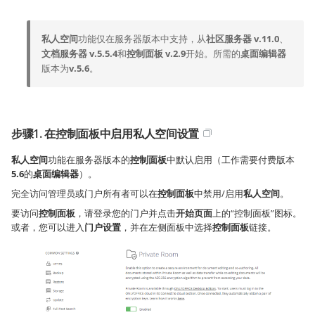
私人空间
功能仅在服务器版本中支持，从
社区服务器 v.11.0
、
文档服务器 v.5.5.4
和
控制面板 v.2.9
开始。所需的
桌面编辑器
版本为
v.5.6
。
步骤1. 在控制面板中启用私人空间设置
私人空间
功能在服务器版本的
控制面板
中默认启用（工作需要付费版本
5.6
的
桌面编辑器
）。
完全访问管理员或门户所有者可以在
控制面板
中禁用/启用
私人空间
。
要访问
控制面板
，请登录您的门户并点击
开始页面
上的“控制面板”图标。
或者，您可以进入
门户设置
，并在左侧面板中选择
控制面板
链接。