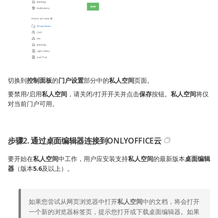
切换到
控制面板
的
门户设置
部分中的
私人空间
页面。
要禁用/启用
私人空间
，请关闭/打开开关并点击
保存
按钮。
私人空间
将仅
对当前门户可用。
步骤2. 通过桌面编辑器连接到ONLYOFFICE云
要开始在
私人空间
中工作，用户应安装支持
私人空间
的最新版本
桌面编辑
器
（版本
5.6
及以上）。
如果您尝试从网页浏览器中打开
私人空间
中的文档，将会打开
一个新的浏览器标签页，提示您打开或下载桌面编辑器。如果