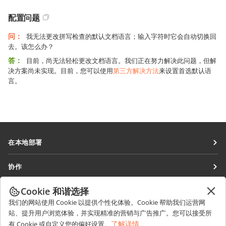
配置问题
问：
我无法更改拼写检查的默认文档语言；输入字符时它会自动切换回
去。该怎么办？
答：
目前，尚无法轻松更改文档语言。我们正在努力解决此问题，但解
决方案尚未实现。目前，您可以使用
第三方解决方法
来设置首选默认语
言。
在本地部署
文档
协作
协作空间
针对贡献者
Cookie 和谐选择
获取最新资讯
工作区
针对翻译人员
我们的网站使用 Cookie 以提供个性化体验。Cookie 帮助我们运营网
博客
连接器
站、提升用户浏览体验，并实现精准的营销与广告推广。您可以接受所
获取帮助
针对博主
了解详情
有 Cookie 或自定义您的偏好设置。