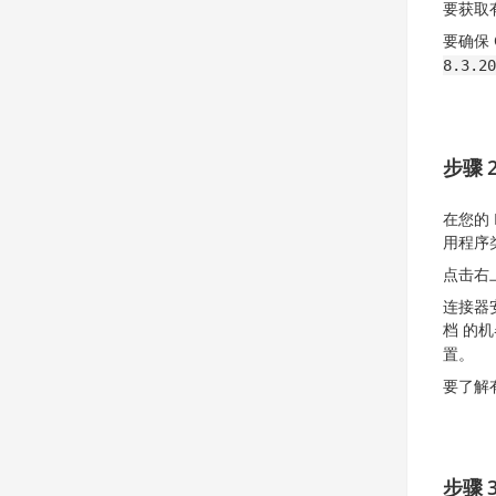
要获取有
要确保
8.3.20
步骤 2
在您的 
用程序类
点击右
连接器
档 的
置。
要了解
步骤 3