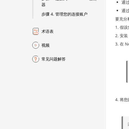
通
器
通
步骤 4. 管理您的连接账户
要充分
假设
术语表
安装
在 
视频
常见问题解答
将您的