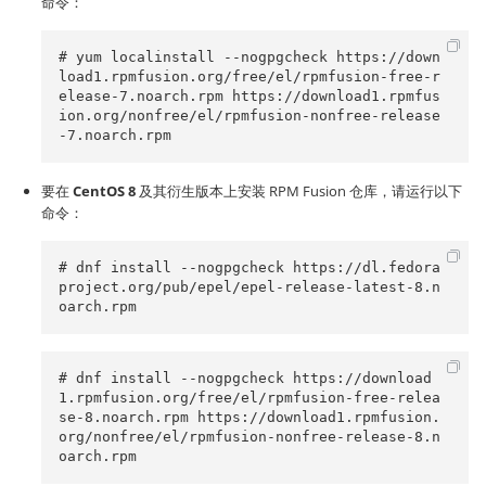
命令：
# yum localinstall --nogpgcheck https://down
load1.rpmfusion.org/free/el/rpmfusion-free-r
elease-7.noarch.rpm https://download1.rpmfus
ion.org/nonfree/el/rpmfusion-nonfree-release
-7.noarch.rpm
要在
CentOS 8
及其衍生版本上安装 RPM Fusion 仓库，请运行以下
命令：
# dnf install --nogpgcheck https://dl.fedora
project.org/pub/epel/epel-release-latest-8.n
oarch.rpm 
# dnf install --nogpgcheck https://download
1.rpmfusion.org/free/el/rpmfusion-free-relea
se-8.noarch.rpm https://download1.rpmfusion.
org/nonfree/el/rpmfusion-nonfree-release-8.n
oarch.rpm 