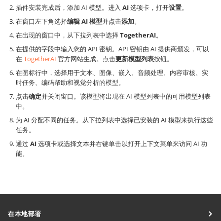
插件安装完成后，添加 AI 模型。进入
AI
选项卡，打开
设置
。
在窗口左下角选择
编辑 AI 模型
并点击
添加
。
在出现的窗口中，从下拉列表中选择
TogetherAI
。
在提供的字段中输入您的 API 密钥。API 密钥由 AI 提供商颁发，可以
在
TogetherAI
官方网站生成。点击
更新模型列表
按钮。
在图标行中，选择用于文本、图像、嵌入、音频处理、内容审核、实
时任务、编码帮助和视觉分析的模型。
点击
确定
并关闭窗口。该模型将出现在 AI 模型列表中的可用模型列表
中。
为 AI 分配不同的任务。从下拉列表中选择已安装的 AI 模型来执行这些
任务。
通过
AI
选项卡或选择文本并右键单击以打开上下文菜单来访问 AI 功
能。
在本地部署