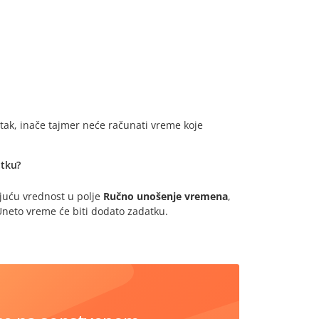
tak, inače tajmer neće računati vreme koje
atku?
ajuću vrednost u polje
Ručno unošenje vremena
,
Uneto vreme će biti dodato zadatku.