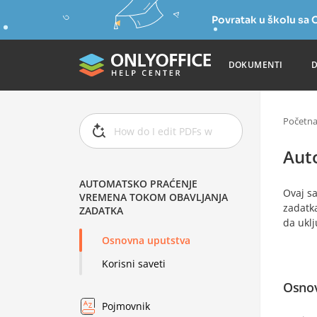
Povratak u školu s
DOKUMENTI
Početn
Aut
AUTOMATSKO PRAĆENJE
Ovaj s
VREMENA TOKOM OBAVLJANJA
zadatka
ZADATKA
da uklj
Osnovna uputstva
Korisni saveti
Osnov
Pojmovnik