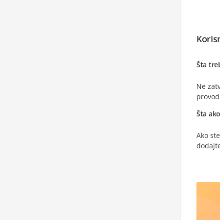
Korisn
Šta tr
Ne zatv
provod
Šta ak
Ako ste
dodajte