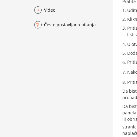
Pratit
Video
Uđit
Klik
Često postavljana pitanja
Prit
listi
U ot
Doda
Prit
Nako
Prit
Da bist
pronađ
Da bist
panela 
ili obr
stranic
naplaću