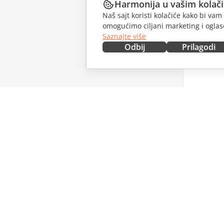
Harmonija u vašim kolač
Naš sajt koristi kolačiće kako bi v
omogućimo ciljani marketing i oglase
Saznajte više
Odbij
Prilagodi
NABAVITE ODMAH
SARAĐU
Docs
Za dopri
DocSpace
Za prevo
Workspace
Za influe
Konektori
Slobodna
Desktop aplikacije
PRIMAJT
Mobilne aplikacije
Blog