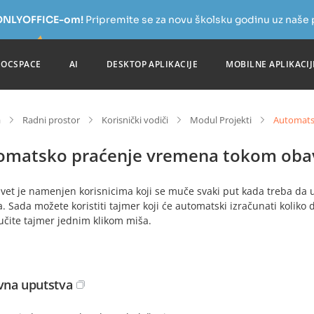
a ONLYOFFICE-om!
Pripremite se za novu školsku godinu uz naše
DOCSPACE
AI
DESKTOP APLIKACIJE
MOBILNE APLIKACIJ
a
Radni prostor
Korisnički vodiči
Modul Projekti
Automats
omatsko praćenje vremena tokom obav
avet je namenjen korisnicima koji se muče svaki put kada treba d
. Sada možete koristiti tajmer koji će automatski izračunati koliko 
učite tajmer jednim klikom miša.
na uputstva