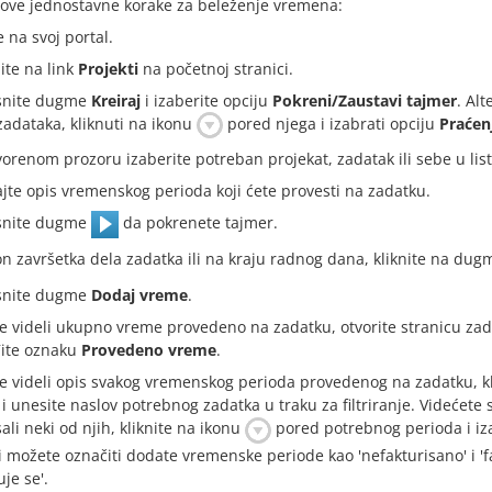
e ove jednostavne korake za beleženje vremena:
e na svoj portal.
nite na link
Projekti
na početnoj stranici.
isnite dugme
Kreiraj
i izaberite opciju
Pokreni/Zaustavi tajmer
. Al
 zadataka, kliknuti na ikonu
pored njega i izabrati opciju
Praćen
vorenom prozoru izaberite potreban projekat, zadatak ili sebe u list
jte opis vremenskog perioda koji ćete provesti na zadatku.
isnite dugme
da pokrenete tajmer.
n završetka dela zadatka ili na kraju radnog dana, kliknite na du
isnite dugme
Dodaj vreme
.
e videli ukupno vreme provedeno na zadatku, otvorite stranicu zada
ite oznaku
Provedeno vreme
.
e videli opis svakog vremenskog perioda provedenog na zadatku, kli
i unesite naslov potrebnog zadatka u traku za filtriranje. Videćete
isali neki od njih, kliknite na ikonu
pored potrebnog perioda i iza
i možete označiti dodate vremenske periode kao 'nefakturisano' i 'f
je se'.