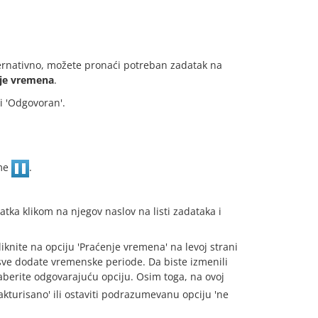
ternativno, možete pronaći potreban zadatak na
je vremena
.
i 'Odgovoran'.
gme
.
tka klikom na njegov naslov na listi zadataka i
knite na opciju 'Praćenje vremena' na levoj strani
 sve dodate vremenske periode. Da biste izmenili
berite odgovarajuću opciju. Osim toga, na ovoj
akturisano' ili ostaviti podrazumevanu opciju 'ne