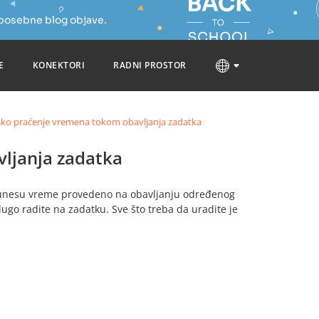
 posebne blog objave.
E
KONEKTORI
RADNI PROSTOR
ko praćenje vremena tokom obavljanja zadatka
ljanja zadatka
a unesu vreme provedeno na obavljanju određenog
dugo radite na zadatku. Sve što treba da uradite je