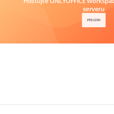
Hostujte ONLYOFFICE Workspa
serveru
PREUZMI