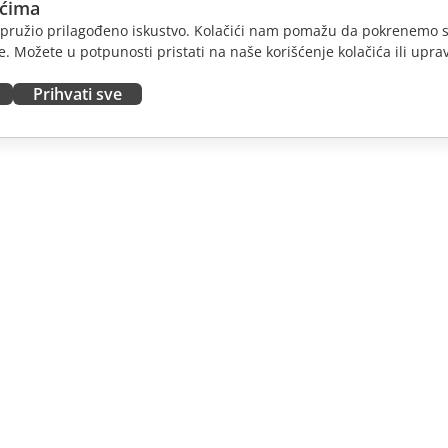
ićima
am pružio prilagođeno iskustvo. Kolačići nam pomažu da pokrenemo s
. Možete u potpunosti pristati na naše korišćenje kolačića ili uprav
Prihvati sve
JTE
DOBIJTE POMOĆ
nosioce
Forum
dioce
Kursevi obuke
nsere
Vebinari
 radna mesta
Bele knjige
E VESTI
Formular za kontakt sa
podrškom
Naručite demo