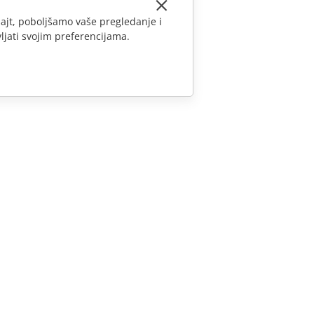
ajt, poboljšamo vaše pregledanje i
ljati svojim preferencijama.
KONTAKTIRAJTE NAS
Pitanja o prodaji
sales@onlyoffice.com
Upiti partnera
partners@onlyoffice.com
Upiti medija
press@onlyoffice.com
Zatraži poziv