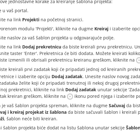
 ove jednostavne korake za kreiranje šablona projekta:
e u vaš portal.
nite na link
Projekti
na početnoj stranici.
vorenom modulu 'Projekti', kliknite na dugme
Kreiraj
i izaberite opc
ite naslov za vaš šablon projekta u odgovarajuće polje.
nite na link
Dodaj prekretnicu
da biste kreirali prvu prekretnicu. Un
isnite taster 'Enter'. Prekretnica će biti dodata. Možete kreirati ko
iste izmenili ili obrisali prekretnicu kreiranu greškom, kliknite na
iste kreirali prvi zadatak koji će pripadati jednoj od kreiranih prekr
retnice i izaberite opciju
Dodaj zadatak
. Unesite naslov novog zadatk
zadataka želite koji će pripadati trenutnoj ili nekoj drugoj prekretni
noj prekretnici, kliknite na link
Dodaj zadatak
unutar sekcije 'Zadac
tak kreiran greškom, kliknite na
ikonu pored njega i izaberite p
 je vaš šablon projekta spreman, kliknite na dugme
Sačuvaj
da bist
vaj i kreiraj projekat iz šablona
da biste sačuvali šablon i kreirali
ži
, šablon neće biti kreiran.
i šablon projekta biće dodat na listu šablona unutar sekcije
Šablon