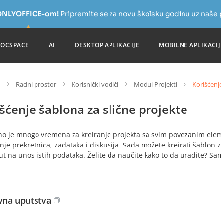
a ONLYOFFICE-om!
Pripremite se za novu školsku godinu uz naše
DOCSPACE
AI
DESKTOP APLIKACIJE
MOBILNE APLIKACIJ
a
Radni prostor
Korisnički vodiči
Modul Projekti
Korišćenj
šćenje šablona za slične projekte
no je mnogo vremena za kreiranje projekta sa svim povezanim elem
nje prekretnica, zadataka i diskusija. Sada možete kreirati šablon za
ut na unos istih podataka. Želite da naučite kako to da uradite? Sa
na uputstva