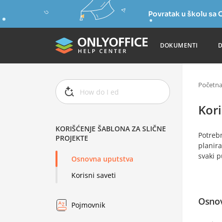
Povratak u školu s
DOKUMENTI
Početn
Kori
KORIŠĆENJE ŠABLONA ZA SLIČNE
Potreb
PROJEKTE
planira
svaki p
Osnovna uputstva
Korisni saveti
Osnov
Pojmovnik