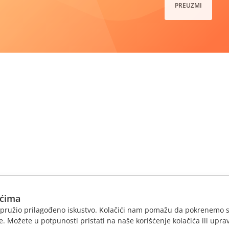
PREUZMI
ićima
am pružio prilagođeno iskustvo. Kolačići nam pomažu da pokrenemo s
. Možete u potpunosti pristati na naše korišćenje kolačića ili uprav