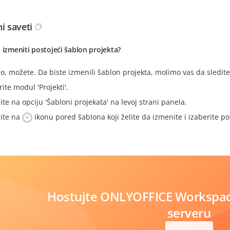
i saveti
 izmeniti postojeći šablon projekta?
, možete. Da biste izmenili šablon projekta, molimo vas da sledite
ite modul 'Projekti'.
ite na opciju 'Šabloni projekata' na levoj strani panela.
nite na
ikonu pored šablona koji želite da izmenite i izaberite po
Hostujte ONLYOFFICE Workspa
serveru