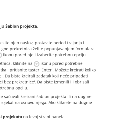
iju
Šablon projekta
.
esite njen naslov, postavite period trajanja i
liko god prekretnica želite popunjavanjem formulara.
ikonu pored nje i izaberite potrebnu opciju.
etnica, kliknite na
ikonu pored potrebne
a i pritisnite taster 'Enter'. Možete kreirati koliko
ci. Da biste kreirali zadatak koji neće pripadati
i bez prekretnice'. Da biste izmenili ili obrisali
otrebnu opciju.
e sačuvali kreirani šablon projekta ili na dugme
 projekat na osnovu njega. Ako kliknete na dugme
i projekata
na levoj strani panela.