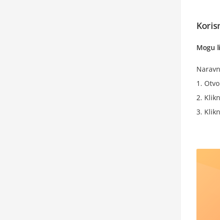
Korisn
Mogu li
Naravno
Otvor
Klikn
Klik