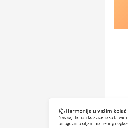
Harmonija u vašim kolač
Naš sajt koristi kolačiće kako bi v
omogućimo ciljani marketing i oglase