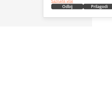
Saznajte više
Odbij
Prilagodi
NABAVITE ODMAH
SARAĐU
Docs
Za dopri
DocSpace
Za prevo
Workspace
Za influe
Konektori
Slobodna
Desktop aplikacije
PRIMAJT
Mobilne aplikacije
Blog
ONLYOFFICE.COM