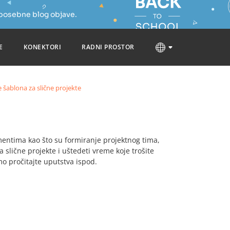
 posebne blog objave.
E
KONEKTORI
RADNI PROSTOR
e šablona za slične projekte
entima kao što su formiranje projektnog tima,
 slične projekte i uštedeti vreme koje trošite
mo pročitajte uputstva ispod.