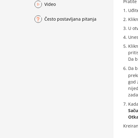
Pratite
Video
Uđit
Često postavljana pitanja
Klik
U ot
Unes
Klik
prit
Da b
Da b
prek
god 
nijed
zada
Kada
Saču
Otka
Kreiran