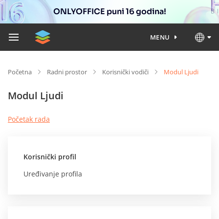
ONLYOFFICE puni 16 godina!
MENU
Početna
Radni prostor
Korisnički vodiči
Modul Ljudi
Modul Ljudi
Početak rada
Korisnički profil
Uređivanje profila