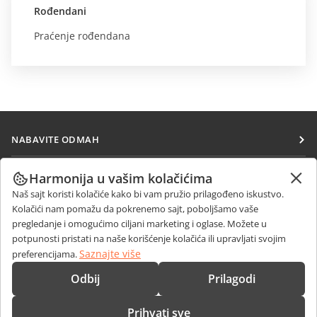
Rođendani
Praćenje rođendana
NABAVITE ODMAH
Docs
SARAĐUJTE
Harmonija u vašim kolačićima
DocSpace
Naš sajt koristi kolačiće kako bi vam pružio prilagođeno iskustvo.
Za doprinosioce
PRIMAJTE VESTI
Kolačići nam pomažu da pokrenemo sajt, poboljšamo vaše
Workspace
Za prevodioce
pregledanje i omogućimo ciljani marketing i oglase. Možete u
Blog
Konektori
potpunosti pristati na naše korišćenje kolačića ili upravljati svojim
DOBIJTE POMOĆ
Za influensere
Saznajte više
preferencijama.
Desktop aplikacije
Forum
Slobodna radna mesta
KONTAKTIRAJTE NAS
Odbij
Prilagodi
Mobilne aplikacije
Kursevi obuke
Pitanja o prodaji
sales@onlyoffice.com
onlyoffice.com
Prihvati sve
Vebinari