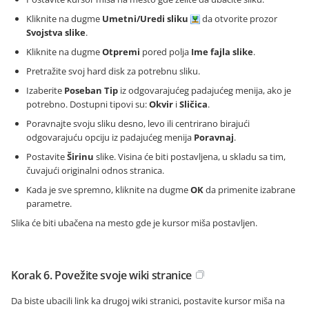
Kliknite na dugme
Umetni/Uredi sliku
da otvorite prozor
Svojstva slike
.
Kliknite na dugme
Otpremi
pored polja
Ime fajla slike
.
Pretražite svoj hard disk za potrebnu sliku.
Izaberite
Poseban Tip
iz odgovarajućeg padajućeg menija, ako je
potrebno. Dostupni tipovi su:
Okvir
i
Sličica
.
Poravnajte svoju sliku desno, levo ili centrirano birajući
odgovarajuću opciju iz padajućeg menija
Poravnaj
.
Postavite
Širinu
slike. Visina će biti postavljena, u skladu sa tim,
čuvajući originalni odnos stranica.
Kada je sve spremno, kliknite na dugme
OK
da primenite izabrane
parametre.
Slika će biti ubačena na mesto gde je kursor miša postavljen.
Korak 6. Povežite svoje wiki stranice
Da biste ubacili link ka drugoj wiki stranici, postavite kursor miša na