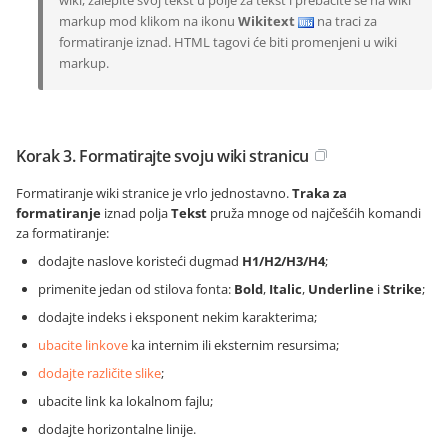
wiki, zalepite svoj tekst u polje za tekst i prebacite se na wiki
markup mod klikom na ikonu
Wikitext
na traci za
formatiranje iznad. HTML tagovi će biti promenjeni u wiki
markup.
Korak 3. Formatirajte svoju wiki stranicu
Formatiranje wiki stranice je vrlo jednostavno.
Traka za
formatiranje
iznad polja
Tekst
pruža mnoge od najčešćih komandi
za formatiranje:
dodajte naslove koristeći dugmad
H1/H2/H3/H4
;
primenite jedan od stilova fonta:
Bold
,
Italic
,
Underline
i
Strike
;
dodajte indeks i eksponent nekim karakterima;
ubacite linkove
ka internim ili eksternim resursima;
dodajte različite slike
;
ubacite link ka lokalnom fajlu;
dodajte horizontalne linije.