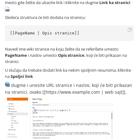
mesto gde želite da ubacite link i kliknite na dugme
Link ka stranici
.
Sledeća struktura će biti dodata na stranicu:
[[PageName | Opis stranice]]
Navedi ime wiki stranice na koju želite da se referišete umesto
PageName
i naslov umesto
Opis stranice
, koji će biti prikazan na
stranici.
U slučaju da trebate dodati link ka nekim spoljnim resursima, kliknite
na
Spoljni link
dugme i unesite URL stranice i naslov, koji će biti prikazan
na stranici, ovako [[https://www.example.com | web sajt]].