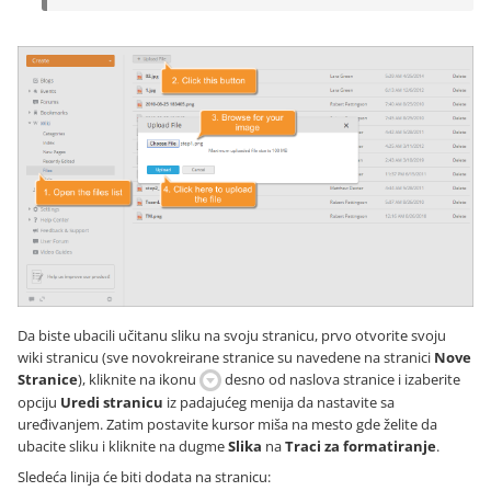
Da biste ubacili učitanu sliku na svoju stranicu, prvo otvorite svoju
wiki stranicu (sve novokreirane stranice su navedene na stranici
Nove
Stranice
), kliknite na ikonu
desno od naslova stranice i izaberite
opciju
Uredi stranicu
iz padajućeg menija da nastavite sa
uređivanjem. Zatim postavite kursor miša na mesto gde želite da
ubacite sliku i kliknite na dugme
Slika
na
Traci za formatiranje
.
Sledeća linija će biti dodata na stranicu: