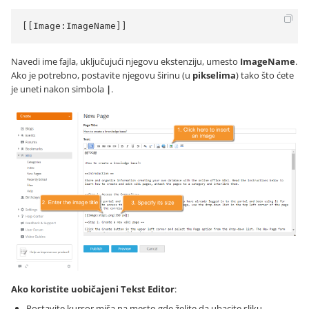
[[Image:ImageName]]
Navedi ime fajla, uključujući njegovu ekstenziju, umesto
ImageName
.
Ako je potrebno, postavite njegovu širinu (u
pikselima
) tako što ćete
je uneti nakon simbola
|
.
Ako koristite uobičajeni Tekst Editor
:
Postavite kursor miša na mesto gde želite da ubacite sliku.