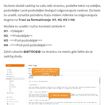
Da biste dodali sadržaj na vašu wiki stranicu, podelite tekst na odeljke,
pododeljke i pod-pododeljke dodajući odgovarajuće naslove. Da biste
to uradili, označite potrebnu frazu mišem i kliknite na odgovarajuće
dugme na
Traci za formatiranje
:
H1
,
H2
,
H3
ili
H4
.
Možete to uraditi i ručno koristeći simbole
=
:
H1
- =Odeljak=
H2
- ==Pododeljak==
H3
- ===Pod-pododeljak===
H4
- ====Pod-pod-pododeljak====
Zatim ubacite
@@TOC@@
na stranicu na mesto gde želite da se
sadržaj doda.