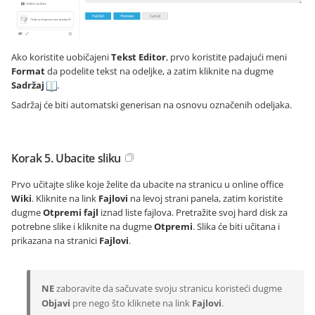
Ako koristite uobičajeni
Tekst Editor
, prvo koristite padajući meni
Format
da podelite tekst na odeljke, a zatim kliknite na dugme
Sadržaj
.
Sadržaj će biti automatski generisan na osnovu označenih odeljaka.
Korak 5. Ubacite sliku
Prvo učitajte slike koje želite da ubacite na stranicu u online office
Wiki
. Kliknite na link
Fajlovi
na levoj strani panela, zatim koristite
dugme
Otpremi fajl
iznad liste fajlova. Pretražite svoj hard disk za
potrebne slike i kliknite na dugme
Otpremi
. Slika će biti učitana i
prikazana na stranici
Fajlovi
.
NE
zaboravite da sačuvate svoju stranicu koristeći dugme
Objavi
pre nego što kliknete na link
Fajlovi
.