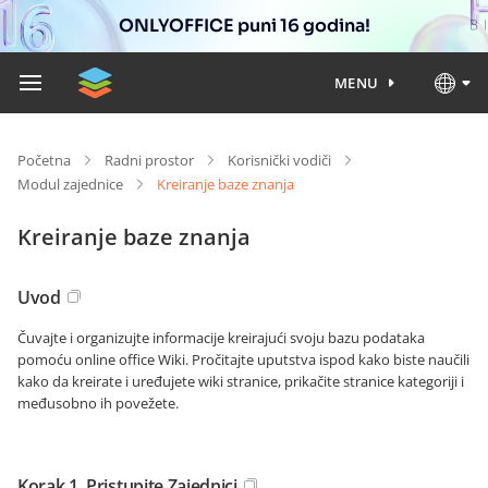
ONLYOFFICE puni 16 godina!
MENU
Početna
Radni prostor
Korisnički vodiči
Modul zajednice
Kreiranje baze znanja
Kreiranje baze znanja
Uvod
Čuvajte i organizujte informacije kreirajući svoju bazu podataka
pomoću online office Wiki. Pročitajte uputstva ispod kako biste naučili
kako da kreirate i uređujete wiki stranice, prikačite stranice kategoriji i
međusobno ih povežete.
Korak 1. Pristupite Zajednici