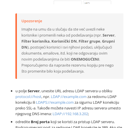
Upozorenje
Imajte na umu da u slučaju da ste već uvezli neke
korisnike i promenili neka od podešavanja (npr.
Server
,
Filter korisnika
,
Korisnički DN
,
Filter grupe
,
Grupni
DN
), postojeći korisnici i svi njihovi podaci, uključujući
dokumente, emailove, itd. koji ne odgovaraju ovim
novim podešavanjima će biti
ONEMOGUĆENI
.
Preporučujemo da napravite rezervnu kopiju pre nego
što promenite bilo koja podešavanja.
u polje
Server
, unesite URL adresu LDAP servera u obliku
protocol://host
, npr.
LDAP://example.com
za redovnu LDAP
konekciju ili
LDAPS://example.com
za sigurnu LDAP konekciju
preko SSL-a. Takođe možete navesti IP adresu servera umesto
njegovog DNS imena:
LDAP://192.168.3.202
;
odredite
Broj porta
koji se koristi za pristup LDAP serveru.
Podrazumevani port za redovne LDAP konekcije je 389. Ako ste