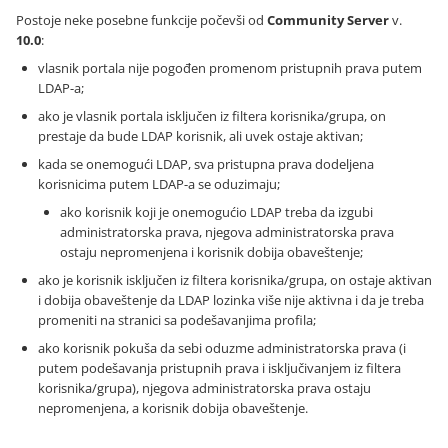
Postoje neke posebne funkcije počevši od
Community Server
v.
10.0
:
vlasnik portala nije pogođen promenom pristupnih prava putem
LDAP-a;
ako je vlasnik portala isključen iz filtera korisnika/grupa, on
prestaje da bude LDAP korisnik, ali uvek ostaje aktivan;
kada se onemogući LDAP, sva pristupna prava dodeljena
korisnicima putem LDAP-a se oduzimaju;
ako korisnik koji je onemogućio LDAP treba da izgubi
administratorska prava, njegova administratorska prava
ostaju nepromenjena i korisnik dobija obaveštenje;
ako je korisnik isključen iz filtera korisnika/grupa, on ostaje aktivan
i dobija obaveštenje da LDAP lozinka više nije aktivna i da je treba
promeniti na stranici sa podešavanjima profila;
ako korisnik pokuša da sebi oduzme administratorska prava (i
putem podešavanja pristupnih prava i isključivanjem iz filtera
korisnika/grupa), njegova administratorska prava ostaju
nepromenjena, a korisnik dobija obaveštenje.