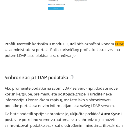
Profili uvezenih korisnika u modulu
Ljudi
biće označeni ikonom
LDAP
za administratora portala. Polja korisničkog profila koja su uvezena
putem LDAP-a su blokirana za uređivanje.
Sinhronizacija LDAP podataka
Ako promenite podatke na svom LDAP serveru (npr. dodate nove
korisnike/grupe, preimenujete postojeće grupe ili uredite neke
informacije u korisničkom zapisu), možete lako sinhronizovati
podatke portala sa novim informacijama sa vašeg LDAP servera.
Da biste podesili opcije sinhronizacije, uključite prekidač
Auto Sync
i
postavite potrebno vreme za automatsku sinhronizaciju: možete
sinhronizovati podatke svaki sat u određenim minutima, ili svaki dan