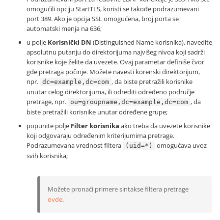
omogućili opciju StartTLS, koristi se takođe podrazumevani
port 389. Ako je opcija SSL omogućena, broj porta se
automatski menja na 636;
u polje
Korisnički DN
(Distinguished Name korisnika), navedite
apsolutnu putanju do direktorijuma najvišeg nivoa koji sadrži
korisnike koje želite da uvezete. Ovaj parametar definiše čvor
gde pretraga počinje. Možete navesti korenski direktorijum,
npr.
, da biste pretražili korisnike
dc=example,dc=com
unutar celog direktorijuma, ili odrediti određeno područje
pretrage, npr.
, da
ou=groupname,dc=example,dc=com
biste pretražili korisnike unutar određene grupe;
popunite polje
Filter korisnika
ako treba da uvezete korisnike
koji odgovaraju određenim kriterijumima pretrage.
Podrazumevana vrednost filtera
omogućava uvoz
(uid=*)
svih korisnika;
Možete pronaći primere sintakse filtera pretrage
ovde
.