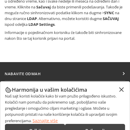
u određeno vreme, kao i svake nedelje ili meseca na određeni dan i
vreme. Kliknite na
Sačuvaj
da biste primenili podešavanja. Takođe je
moguće ručno sinhronizovati podatke klikom na dugme >
SYNC
na
dnu stranice
LDAP
. Alternativno, možete koristiti dugme
SAČUVAJ
ispod odeljka
LDAP Settings
.
Informacije o pojedinačnom korisniku će takođe biti sinhronizovane
nakon što se taj korisnik prijavi na portal.
NABAVITE ODMAH
Docs
SARAĐUJTE
Harmonija u vašim kolačićima
DocSpace
Naš sajt koristi kolačiće kako bi vam pružio prilagođeno iskustvo.
Za doprinosioce
PRIMAJTE VESTI
Kolačići nam pomažu da pokrenemo sajt, poboljšamo vaše
Workspace
Za prevodioce
pregledanje i omogućimo ciljani marketing i oglase. Možete u
Blog
Konektori
potpunosti pristati na naše korišćenje kolačića ili upravljati svojim
DOBIJTE POMOĆ
Za influensere
Saznajte više
preferencijama.
Desktop aplikacije
Forum
Slobodna radna mesta
KONTAKTIRAJTE NAS