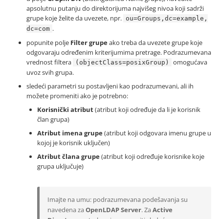
apsolutnu putanju do direktorijuma najvišeg nivoa koji sadrži
grupe koje želite da uvezete, npr.
ou=Groups,dc=example,
.
dc=com
popunite polje
Filter grupe
ako treba da uvezete grupe koje
odgovaraju određenim kriterijumima pretrage. Podrazumevana
vrednost filtera
omogućava
(objectClass=posixGroup)
uvoz svih grupa.
sledeći parametri su postavljeni kao podrazumevani, ali ih
možete promeniti ako je potrebno:
Korisnički atribut
(atribut koji određuje da li je korisnik
član grupa)
Atribut imena grupe
(atribut koji odgovara imenu grupe u
kojoj je korisnik uključen)
Atribut člana grupe
(atribut koji određuje korisnike koje
grupa uključuje)
Imajte na umu: podrazumevana podešavanja su
navedena za
OpenLDAP Server
. Za
Active