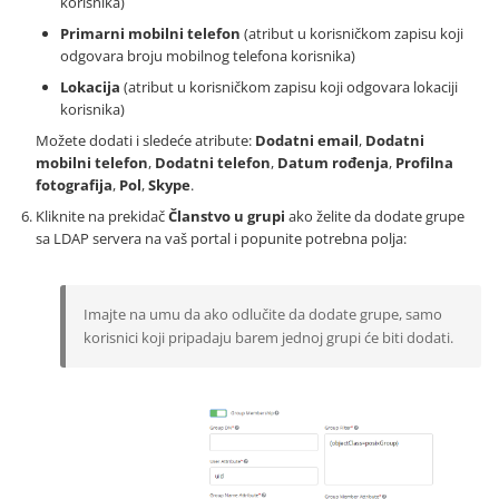
korisnika)
Primarni mobilni telefon
(atribut u korisničkom zapisu koji
odgovara broju mobilnog telefona korisnika)
Lokacija
(atribut u korisničkom zapisu koji odgovara lokaciji
korisnika)
Možete dodati i sledeće atribute:
Dodatni email
,
Dodatni
mobilni telefon
,
Dodatni telefon
,
Datum rođenja
,
Profilna
fotografija
,
Pol
,
Skype
.
Kliknite na prekidač
Članstvo u grupi
ako želite da dodate grupe
sa LDAP servera na vaš portal i popunite potrebna polja:
Imajte na umu da ako odlučite da dodate grupe, samo
korisnici koji pripadaju barem jednoj grupi će biti dodati.