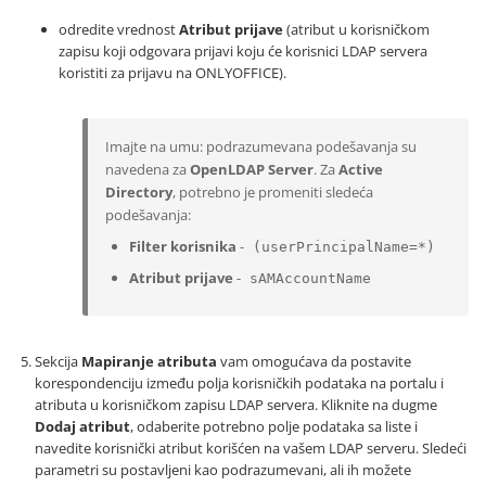
odredite vrednost
Atribut prijave
(atribut u korisničkom
zapisu koji odgovara prijavi koju će korisnici LDAP servera
koristiti za prijavu na ONLYOFFICE).
Imajte na umu: podrazumevana podešavanja su
navedena za
OpenLDAP Server
. Za
Active
Directory
, potrebno je promeniti sledeća
podešavanja:
Filter korisnika
-
(userPrincipalName=*)
Atribut prijave
-
sAMAccountName
Sekcija
Mapiranje atributa
vam omogućava da postavite
korespondenciju između polja korisničkih podataka na portalu i
atributa u korisničkom zapisu LDAP servera. Kliknite na dugme
Dodaj atribut
, odaberite potrebno polje podataka sa liste i
navedite korisnički atribut korišćen na vašem LDAP serveru. Sledeći
parametri su postavljeni kao podrazumevani, ali ih možete