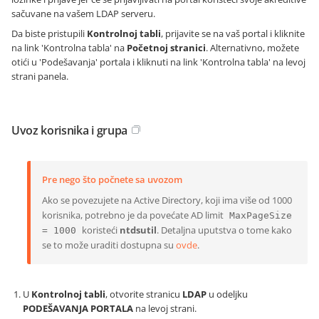
sačuvane na vašem LDAP serveru.
Da biste pristupili
Kontrolnoj tabli
, prijavite se na vaš portal i kliknite
na link 'Kontrolna tabla' na
Početnoj stranici
. Alternativno, možete
otići u 'Podešavanja' portala i kliknuti na link 'Kontrolna tabla' na levoj
strani panela.
Uvoz korisnika i grupa
Pre nego što počnete sa uvozom
Ako se povezujete na Active Directory, koji ima više od 1000
korisnika, potrebno je da povećate AD limit
MaxPageSize
koristeći
ntdsutil
. Detaljna uputstva o tome kako
= 1000
se to može uraditi dostupna su
ovde
.
U
Kontrolnoj tabli
, otvorite stranicu
LDAP
u odeljku
PODEŠAVANJA PORTALA
na levoj strani.