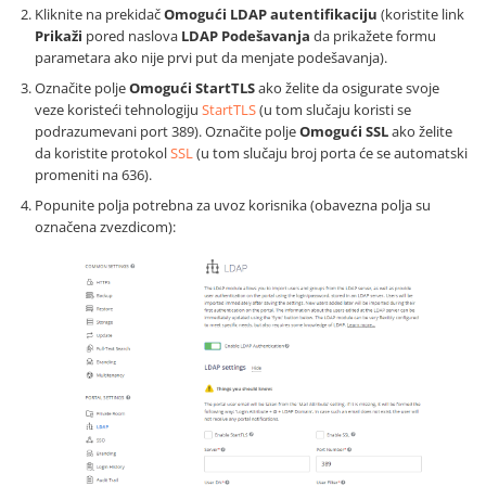
Kliknite na prekidač
Omogući LDAP autentifikaciju
(koristite link
Prikaži
pored naslova
LDAP Podešavanja
da prikažete formu
parametara ako nije prvi put da menjate podešavanja).
Označite polje
Omogući StartTLS
ako želite da osigurate svoje
veze koristeći tehnologiju
StartTLS
(u tom slučaju koristi se
podrazumevani port 389). Označite polje
Omogući SSL
ako želite
da koristite protokol
SSL
(u tom slučaju broj porta će se automatski
promeniti na 636).
Popunite polja potrebna za uvoz korisnika (obavezna polja su
označena zvezdicom):