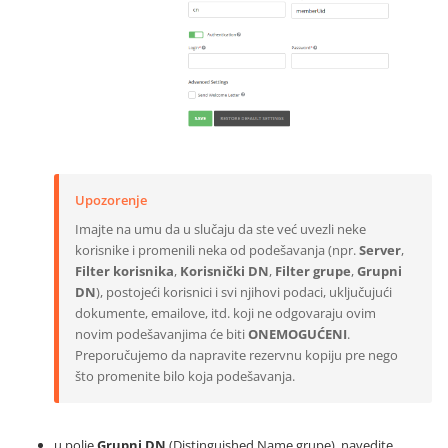
Upozorenje
Imajte na umu da u slučaju da ste već uvezli neke
korisnike i promenili neka od podešavanja (npr.
Server
,
Filter korisnika
,
Korisnički DN
,
Filter grupe
,
Grupni
DN
), postojeći korisnici i svi njihovi podaci, uključujući
dokumente, emailove, itd. koji ne odgovaraju ovim
novim podešavanjima će biti
ONEMOGUĆENI
.
Preporučujemo da napravite rezervnu kopiju pre nego
što promenite bilo koja podešavanja.
u polje
Grupni DN
(Distinguished Name grupe), navedite