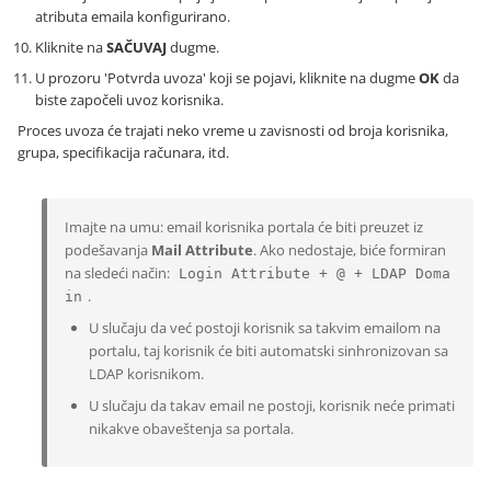
atributa emaila konfigurirano.
Kliknite na
SAČUVAJ
dugme.
U prozoru 'Potvrda uvoza' koji se pojavi, kliknite na dugme
OK
da
biste započeli uvoz korisnika.
Proces uvoza će trajati neko vreme u zavisnosti od broja korisnika,
grupa, specifikacija računara, itd.
Imajte na umu: email korisnika portala će biti preuzet iz
podešavanja
Mail Attribute
. Ako nedostaje, biće formiran
na sledeći način:
Login Attribute + @ + LDAP Doma
.
in
U slučaju da već postoji korisnik sa takvim emailom na
portalu, taj korisnik će biti automatski sinhronizovan sa
LDAP korisnikom.
U slučaju da takav email ne postoji, korisnik neće primati
nikakve obaveštenja sa portala.