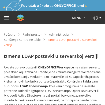
Povratak u školu sa ONLYOFFICE-om!
MENU
Početna
Radni prostor
Administracija
Korišćenje Kontrolne table
Izmena LDAP postavki u serverskoj
verziji
Izmena LDAP postavki u serverskoj verziji
Ako ste upravo postavili
ONLYOFFICE Workspace
na vašem serveru,
prva stvar koju treba da uradite je da kreirate naloge za sve zaposlene
u vašoj kompaniji. Međutim, ako imate više od 50 zaposlenih, proces
kreiranja novih korisnika portala će potrajati.
Kontrolna tabla
vam
nudi opciju
LDAP Podešavanja
, koja vam omogućava da uvezete
potrebne korisnike i grupe sa LDAP servera (npr. OpenLDAP Server ili
Microsoft Active Directory) na vaš portal, bukvalno, za nekoliko
minuta. Novokreirani korisnici, zauzvrat, ne moraju da pamte nove
lozinke i prijave jer će se prijavljivati na portal koristeći svoje akreditive