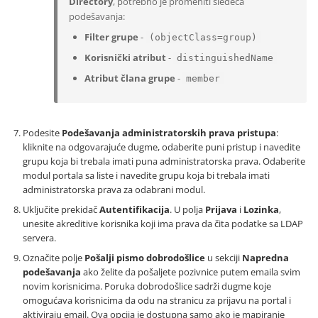
Directory
, potrebno je promeniti sledeća
podešavanja:
Filter grupe
-
(objectClass=group)
Korisnički atribut
-
distinguishedName
Atribut člana grupe
-
member
Podesite
Podešavanja administratorskih prava pristupa
:
kliknite na odgovarajuće dugme, odaberite puni pristup i navedite
grupu koja bi trebala imati puna administratorska prava. Odaberite
modul portala sa liste i navedite grupu koja bi trebala imati
administratorska prava za odabrani modul.
Uključite prekidač
Autentifikacija
. U polja
Prijava
i
Lozinka
,
unesite akreditive korisnika koji ima prava da čita podatke sa LDAP
servera.
Označite polje
Pošalji pismo dobrodošlice
u sekciji
Napredna
podešavanja
ako želite da pošaljete pozivnice putem emaila svim
novim korisnicima. Poruka dobrodošlice sadrži dugme koje
omogućava korisnicima da odu na stranicu za prijavu na portal i
aktiviraju email. Ova opcija je dostupna samo ako je mapiranje