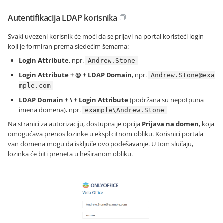
Autentifikacija LDAP korisnika
Svaki uvezeni korisnik će moći da se prijavi na portal koristeći login
koji je formiran prema sledećim šemama:
Login Attribute
, npr.
Andrew.Stone
Login Attribute + @ + LDAP Domain
, npr.
Andrew.Stone@exa
mple.com
LDAP Domain + \ + Login Attribute
(podržana su nepotpuna
imena domena), npr.
example\Andrew.Stone
Na stranici za autorizaciju, dostupna je opcija
Prijava na domen
, koja
omogućava prenos lozinke u eksplicitnom obliku. Korisnici portala
van domena mogu da isključe ovo podešavanje. U tom slučaju,
lozinka će biti preneta u heširanom obliku.