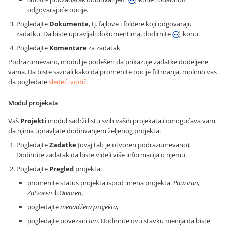
odgovarajuće opcije.
Pogledajte
Dokumente
, tj. fajlove i foldere koji odgovaraju
zadatku. Da biste upravljali dokumentima, dodirnite
ikonu.
Pogledajte
Komentare
za zadatak.
Podrazumevano, modul je podešen da prikazuje zadatke dodeljene
vama. Da biste saznali kako da promenite opcije filtriranja, molimo vas
da pogledate
sledeći vodič
.
Modul projekata
Vaš
Projekti
modul sadrži listu svih vaših projekata i omogućava vam
da njima upravljate dodirivanjem željenog projekta:
Pogledajte
Zadatke
(ovaj tab je otvoren podrazumevano).
Dodirnite zadatak da biste videli više informacija o njemu.
Pogledajte
Pregled
projekta:
promenite status projekta ispod imena projekta:
Pauziran
,
Zatvoren
ili
Otvoren
,
pogledajte
menadžera projekta
,
pogledajte povezani
tim
. Dodirnite ovu stavku menija da biste