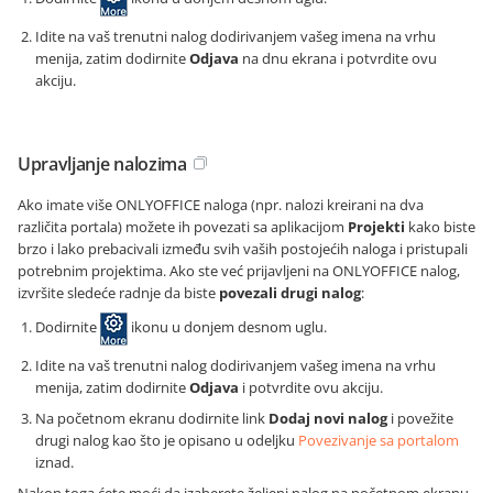
Idite na vaš trenutni nalog dodirivanjem vašeg imena na vrhu
menija, zatim dodirnite
Odjava
na dnu ekrana i potvrdite ovu
akciju.
Upravljanje nalozima
Ako imate više ONLYOFFICE naloga (npr. nalozi kreirani na dva
različita portala) možete ih povezati sa aplikacijom
Projekti
kako biste
brzo i lako prebacivali između svih vaših postojećih naloga i pristupali
potrebnim projektima. Ako ste već prijavljeni na ONLYOFFICE nalog,
izvršite sledeće radnje da biste
povezali drugi nalog
:
Dodirnite
ikonu u donjem desnom uglu.
Idite na vaš trenutni nalog dodirivanjem vašeg imena na vrhu
menija, zatim dodirnite
Odjava
i potvrdite ovu akciju.
Na početnom ekranu dodirnite link
Dodaj novi nalog
i povežite
drugi nalog kao što je opisano u odeljku
Povezivanje sa portalom
iznad.