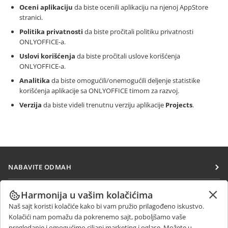
Oceni aplikaciju
da biste ocenili aplikaciju na njenoj AppStore
stranici.
Politika privatnosti
da biste pročitali politiku privatnosti
ONLYOFFICE-a.
Uslovi korišćenja
da biste pročitali uslove korišćenja
ONLYOFFICE-a.
Analitika
da biste omogućili/onemogućili deljenje statistike
korišćenja aplikacije sa ONLYOFFICE timom za razvoj.
Verzija
da biste videli trenutnu verziju aplikacije
Projects
.
NABAVITE ODMAH
Docs
SARAĐUJTE
Harmonija u vašim kolačićima
DocSpace
Naš sajt koristi kolačiće kako bi vam pružio prilagođeno iskustvo.
Za doprinosioce
PRIMAJTE VESTI
Kolačići nam pomažu da pokrenemo sajt, poboljšamo vaše
Workspace
Za prevodioce
pregledanje i omogućimo ciljani marketing i oglase. Možete u