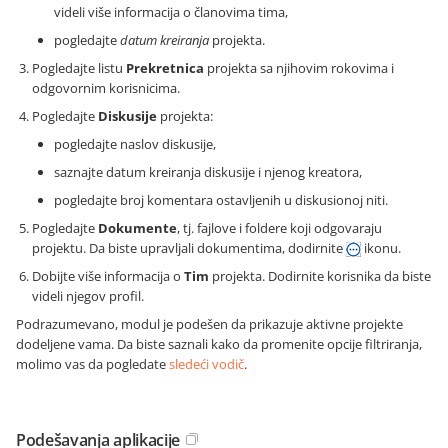
videli više informacija o članovima tima,
pogledajte
datum kreiranja
projekta.
Pogledajte listu
Prekretnica
projekta sa njihovim rokovima i
odgovornim korisnicima.
Pogledajte
Diskusije
projekta:
pogledajte naslov diskusije,
saznajte datum kreiranja diskusije i njenog kreatora,
pogledajte broj komentara ostavljenih u diskusionoj niti.
Pogledajte
Dokumente
, tj. fajlove i foldere koji odgovaraju
projektu. Da biste upravljali dokumentima, dodirnite
ikonu.
Dobijte više informacija o
Tim
projekta. Dodirnite korisnika da biste
videli njegov profil.
Podrazumevano, modul je podešen da prikazuje aktivne projekte
dodeljene vama. Da biste saznali kako da promenite opcije filtriranja,
molimo vas da pogledate
sledeći vodič
.
Podešavanja aplikacije