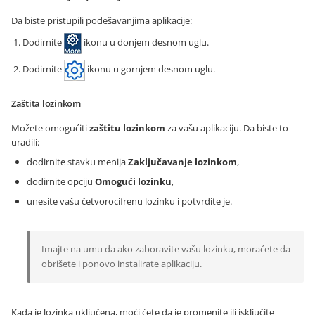
Da biste pristupili podešavanjima aplikacije:
Dodirnite
ikonu u donjem desnom uglu.
Dodirnite
ikonu u gornjem desnom uglu.
Zaštita lozinkom
Možete omogućiti
zaštitu lozinkom
za vašu aplikaciju. Da biste to
uradili:
dodirnite stavku menija
Zaključavanje lozinkom
,
dodirnite opciju
Omogući lozinku
,
unesite vašu četvorocifrenu lozinku i potvrdite je.
Imajte na umu da ako zaboravite vašu lozinku, moraćete da
obrišete i ponovo instalirate aplikaciju.
Kada je lozinka uključena, moći ćete da je promenite ili isključite