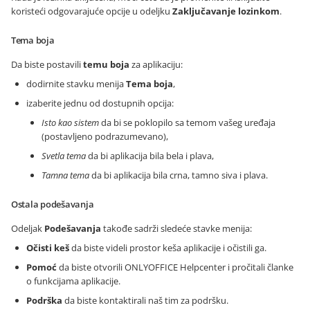
koristeći odgovarajuće opcije u odeljku
Zaključavanje lozinkom
.
Tema boja
Da biste postavili
temu boja
za aplikaciju:
dodirnite stavku menija
Tema boja
,
izaberite jednu od dostupnih opcija:
Isto kao sistem
da bi se poklopilo sa temom vašeg uređaja
(postavljeno podrazumevano),
Svetla tema
da bi aplikacija bila bela i plava,
Tamna tema
da bi aplikacija bila crna, tamno siva i plava.
Ostala podešavanja
Odeljak
Podešavanja
takođe sadrži sledeće stavke menija:
Očisti keš
da biste videli prostor keša aplikacije i očistili ga.
Pomoć
da biste otvorili ONLYOFFICE Helpcenter i pročitali članke
o funkcijama aplikacije.
Podrška
da biste kontaktirali naš tim za podršku.