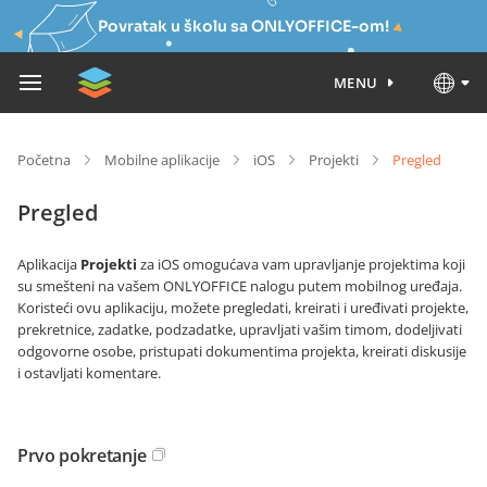
Povratak u školu sa ONLYOFFICE-om!
MENU
Početna
Mobilne aplikacije
iOS
Projekti
Pregled
Pregled
Aplikacija
Projekti
za iOS omogućava vam upravljanje projektima koji
su smešteni na vašem ONLYOFFICE nalogu putem mobilnog uređaja.
Koristeći ovu aplikaciju, možete pregledati, kreirati i uređivati projekte,
prekretnice, zadatke, podzadatke, upravljati vašim timom, dodeljivati
odgovorne osobe, pristupati dokumentima projekta, kreirati diskusije
i ostavljati komentare.
Prvo pokretanje