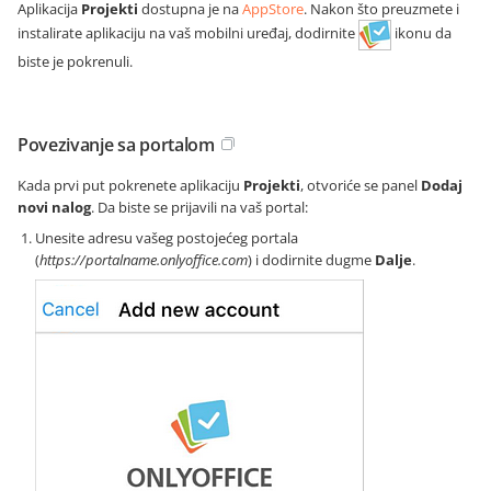
Aplikacija
Projekti
dostupna je na
AppStore
. Nakon što preuzmete i
instalirate aplikaciju na vaš mobilni uređaj, dodirnite
ikonu da
biste je pokrenuli.
Povezivanje sa portalom
Kada prvi put pokrenete aplikaciju
Projekti
, otvoriće se panel
Dodaj
novi nalog
. Da biste se prijavili na vaš portal:
Unesite adresu vašeg postojećeg portala
(
https://portalname.onlyoffice.com
) i dodirnite dugme
Dalje
.