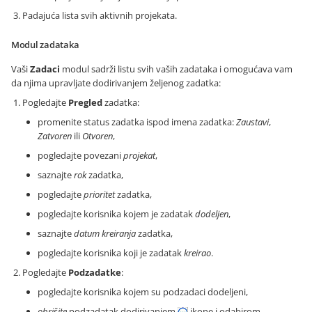
Padajuća lista svih aktivnih projekata.
Modul zadataka
Vaši
Zadaci
modul sadrži listu svih vaših zadataka i omogućava vam
da njima upravljate dodirivanjem željenog zadatka:
Pogledajte
Pregled
zadatka:
promenite status zadatka ispod imena zadatka:
Zaustavi
,
Zatvoren
ili
Otvoren
,
pogledajte povezani
projekat
,
saznajte
rok
zadatka,
pogledajte
prioritet
zadatka,
pogledajte korisnika kojem je zadatak
dodeljen
,
saznajte
datum kreiranja
zadatka,
pogledajte korisnika koji je zadatak
kreirao
.
Pogledajte
Podzadatke
:
pogledajte korisnika kojem su podzadaci dodeljeni,
obrišite
podzadatak dodirivanjem
ikone i odabirom