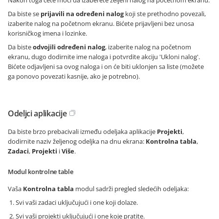
Nakon toga ćete moći da izaberete željeni nalog na početnom ekranu.
Da biste se
prijavili na određeni nalog
koji ste prethodno povezali,
izaberite nalog na početnom ekranu. Bićete prijavljeni bez unosa
korisničkog imena i lozinke.
Da biste
odvojili određeni nalog
, izaberite nalog na početnom
ekranu, dugo dodirnite ime naloga i potvrdite akciju 'Ukloni nalog'.
Bićete odjavljeni sa ovog naloga i on će biti uklonjen sa liste (možete
ga ponovo povezati kasnije, ako je potrebno).
Odeljci aplikacije
Da biste brzo prebacivali između odeljaka aplikacije
Projekti
,
dodirnite naziv željenog odeljka na dnu ekrana:
Kontrolna tabla
,
Zadaci
,
Projekti
i
Više
.
Modul kontrolne table
Vaša
Kontrolna tabla
modul sadrži pregled sledećih odeljaka:
Svi vaši zadaci uključujući i one koji dolaze.
Svi vaši projekti uključujući i one koje pratite.