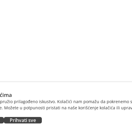
ićima
am pružio prilagođeno iskustvo. Kolačići nam pomažu da pokrenemo s
. Možete u potpunosti pristati na naše korišćenje kolačića ili uprav
Prihvati sve