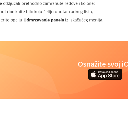
e otključali prethodno zamrznute redove i kolone:
put dodirnite bilo koju ćeliju unutar radnog lista,
berite opciju
Odmrzavanje panela
iz iskačućeg menija.
Osnažite svoj i