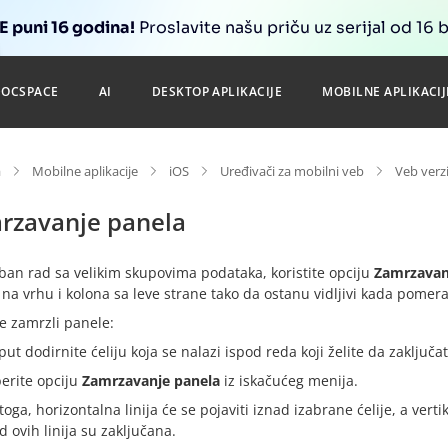
 puni 16 godina!
Proslavite našu priču uz serijal od 16 
DOCSPACE
AI
DESKTOP APLIKACIJE
MOBILNE APLIKACIJ
a
Mobilne aplikacije
iOS
Uređivači za mobilni veb
Veb verz
rzavanje panela
ban rad sa velikim skupovima podataka, koristite opciju
Zamrzavan
na vrhu i kolona sa leve strane tako da ostanu vidljivi kada pomera
e zamrzli panele:
ut dodirnite ćeliju koja se nalazi ispod reda koji želite da zaključa
berite opciju
Zamrzavanje panela
iz iskačućeg menija.
oga, horizontalna linija će se pojaviti iznad izabrane ćelije, a verti
od ovih linija su zaključana.