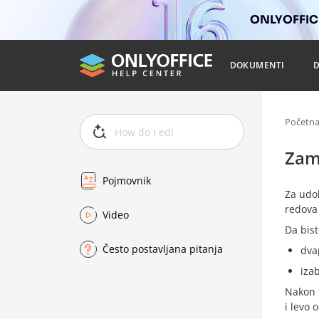
ONLYOFFICE
DOKUMENTI
Početn
Zam
Pojmovnik
Za udo
redova 
Video
Da bist
Često postavljana pitanja
dvap
iza
Nakon t
i levo 