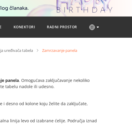
blog članaka.
E
KONEKTORI
RADNI PROSTOR
ija uređivača tabela
Zamrzavanje panela
je panela
. Omogućava zaključavanje nekoliko
te tabelu nadole ili udesno.
te i desno od kolone koju želite da zaključate,
kalna linija levo od izabrane ćelije. Područja iznad