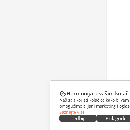
Harmonija u vašim kolač
Naš sajt koristi kolačiće kako bi v
omogućimo ciljani marketing i oglase
Saznajte više
Odbij
Prilagodi