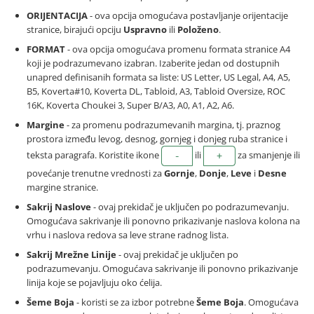
ORIJENTACIJA
- ova opcija omogućava postavljanje orijentacije
stranice, birajući opciju
Uspravno
ili
Položeno
.
FORMAT
- ova opcija omogućava promenu formata stranice A4
koji je podrazumevano izabran. Izaberite jedan od dostupnih
unapred definisanih formata sa liste: US Letter, US Legal, A4, A5,
B5, Koverta#10, Koverta DL, Tabloid, A3, Tabloid Oversize, ROC
16K, Koverta Choukei 3, Super B/A3, A0, A1, A2, A6.
Margine
- za promenu podrazumevanih margina, tj. praznog
prostora između levog, desnog, gornjeg i donjeg ruba stranice i
teksta paragrafa. Koristite ikone
ili
za smanjenje ili
povećanje trenutne vrednosti za
Gornje
,
Donje
,
Leve
i
Desne
margine stranice.
Sakrij Naslove
- ovaj prekidač je uključen po podrazumevanju.
Omogućava sakrivanje ili ponovno prikazivanje naslova kolona na
vrhu i naslova redova sa leve strane radnog lista.
Sakrij Mrežne Linije
- ovaj prekidač je uključen po
podrazumevanju. Omogućava sakrivanje ili ponovno prikazivanje
linija koje se pojavljuju oko ćelija.
Šeme Boja
- koristi se za izbor potrebne
Šeme Boja
. Omogućava