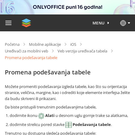
ONLYOFFICE puni 16 godina!
MENU
Početna
Mobilne aplikacije
iOS
Uređivači za mobilni veb
Veb verzija uređivača tabela
Promena podešavanja tabele
Promena podešavanja tabele
Možete promeniti podešavanja izgleda tabele, kao što su orijentacija
stranice, veličina, margine, kao i odrediti koje elemente interfejsa želite
da budu skriveni ili prikazani.
Da biste pristupili trenutnim podešavanjima tabele,
dodirnite ikonu
Alati
u desnom uglu gornje trake sa alatkama,
dodirnite strelicu pored stavke
Podešavanja tabele
.
Trenutno su dostupna sledeća podešavanja tabele: