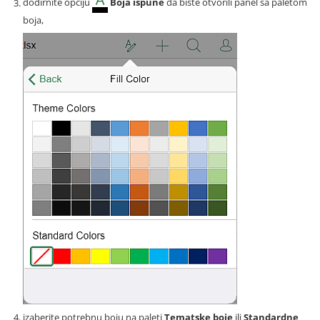
dodirnite opciju
Boja ispune
da biste otvorili panel sa paletom
boja,
izaberite potrebnu boju na paleti
Tematske boje
ili
Standardne