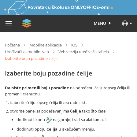
Povratak u školu sa ONLYOFFICE-om!
MENU
Početna
Mobilne aplikacije
iOS
Uređivači za mobilni veb
Veb verzija uređivača tabela
Izaberite boju pozadine ćelije
Izaberite boju pozadine ćelije
Da biste primenili boju pozadine
na određenu ćeliju/opseg ćelija ili
promenili trenutnu,
izaberite ćeliju, opseg ćelija ili ceo radni list,
otvorite panel sa podešavanjima
Ćelija
tako što ćete
dodirnuti ikonu
na gornjoj traci sa alatkama, ili
dodirnuti opciju
Ćelija
u iskačućem meniju,