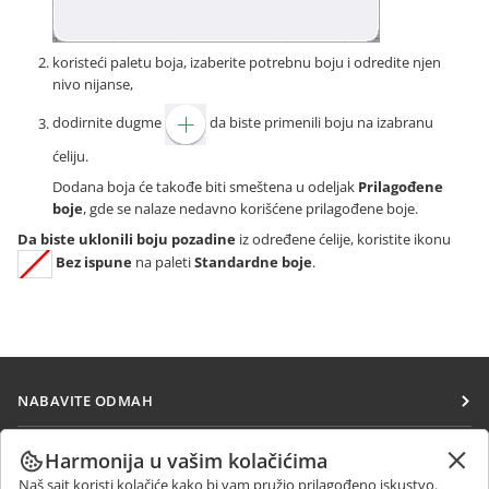
koristeći paletu boja, izaberite potrebnu boju i odredite njen
nivo nijanse,
dodirnite dugme
da biste primenili boju na izabranu
ćeliju.
Dodana boja će takođe biti smeštena u odeljak
Prilagođene
boje
, gde se nalaze nedavno korišćene prilagođene boje.
Da biste uklonili boju pozadine
iz određene ćelije, koristite ikonu
Bez ispune
na paleti
Standardne boje
.
NABAVITE ODMAH
Docs
SARAĐUJTE
Harmonija u vašim kolačićima
DocSpace
Naš sajt koristi kolačiće kako bi vam pružio prilagođeno iskustvo.
Za doprinosioce