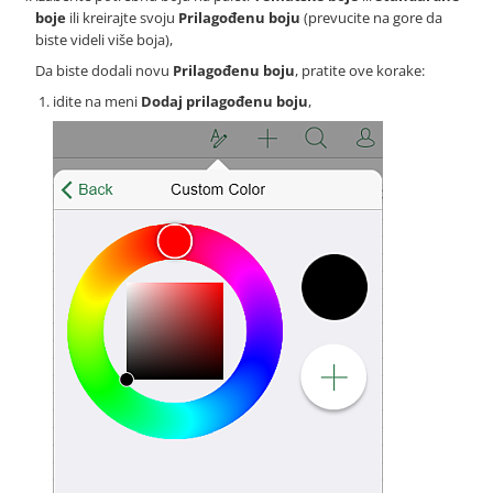
boje
ili kreirajte svoju
Prilagođenu boju
(prevucite na gore da
biste videli više boja),
Da biste dodali novu
Prilagođenu boju
, pratite ove korake:
idite na meni
Dodaj prilagođenu boju
,