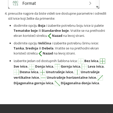
prevucite nagore da biste videli sve dostupne parametre i odredili
stil ivice koji želite da primenite:
dodirnite opciju
Boja
i izaberite potrebnu boju ivice iz palete
Tematske boje
ili
Standardne boje
. Vratite se na prethodni
ekran koristeći strelicu
Nazad
na levoj strani.
dodirnite opciju
Veličina
i izaberite potrebnu širinu ivice:
Tanka
,
Srednja
ili
Debela
. Vratite se na prethodni ekran
koristeći strelicu
Nazad
na levoj strani.
izaberite jedan od dostupnih šablona ivica:
Bez ivica
,
Sve ivice
,
Donja ivica
,
Gornja ivica
,
Leva ivica
,
Desna ivica
,
Unutrašnje ivice
,
Unutrašnje
vertikalne ivice
,
Unutrašnje horizontalne ivice
,
Dijagonalna gornja ivica
,
Dijagonalna donja ivica
.