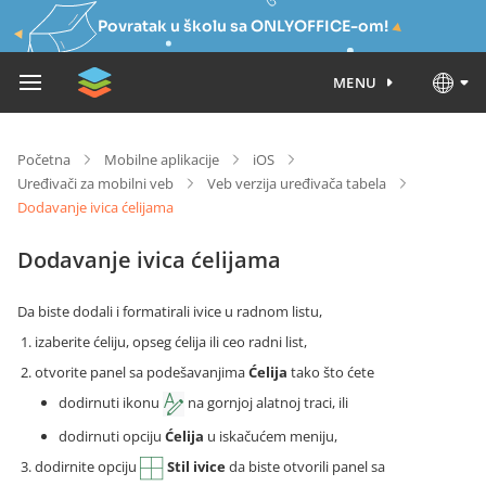
Povratak u školu sa ONLYOFFICE-om!
MENU
Početna
Mobilne aplikacije
iOS
Uređivači za mobilni veb
Veb verzija uređivača tabela
Dodavanje ivica ćelijama
Dodavanje ivica ćelijama
Da biste dodali i formatirali ivice u radnom listu,
izaberite ćeliju, opseg ćelija ili ceo radni list,
otvorite panel sa podešavanjima
Ćelija
tako što ćete
dodirnuti ikonu
na gornjoj alatnoj traci, ili
dodirnuti opciju
Ćelija
u iskačućem meniju,
dodirnite opciju
Stil ivice
da biste otvorili panel sa