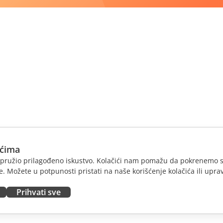
ićima
am pružio prilagođeno iskustvo. Kolačići nam pomažu da pokrenemo s
. Možete u potpunosti pristati na naše korišćenje kolačića ili uprav
Prihvati sve