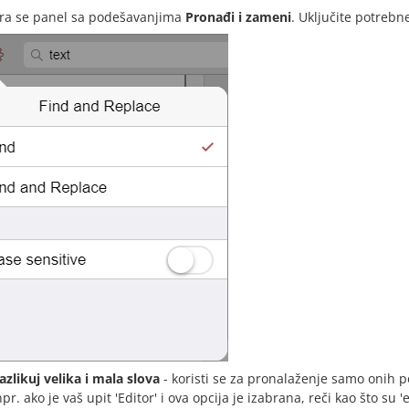
ra se panel sa podešavanjima
Pronađi i zameni
. Uključite potrebn
azlikuj velika i mala slova
- koristi se za pronalaženje samo onih p
npr. ako je vaš upit 'Editor' i ova opcija je izabrana, reči kao što su '