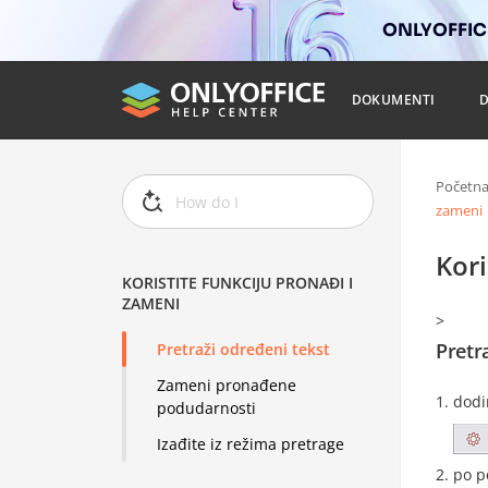
ONLYOFFICE
DOKUMENTI
Početn
zameni
Kori
KORISTITE FUNKCIJU PRONAĐI I
ZAMENI
>
Pretr
Pretraži određeni tekst
Zameni pronađene
dodi
podudarnosti
Izađite iz režima pretrage
po p