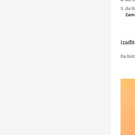
da b
Zame
Izađi
Da bist