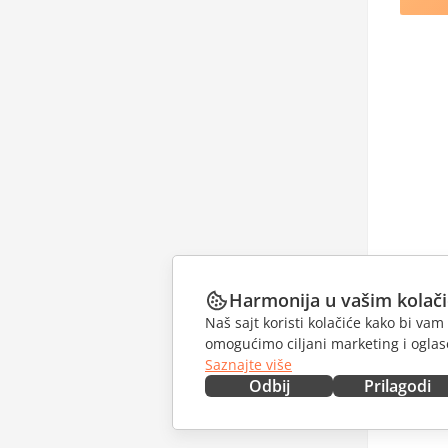
Harmonija u vašim kolač
Naš sajt koristi kolačiće kako bi v
omogućimo ciljani marketing i oglase
Saznajte više
Odbij
Prilagodi