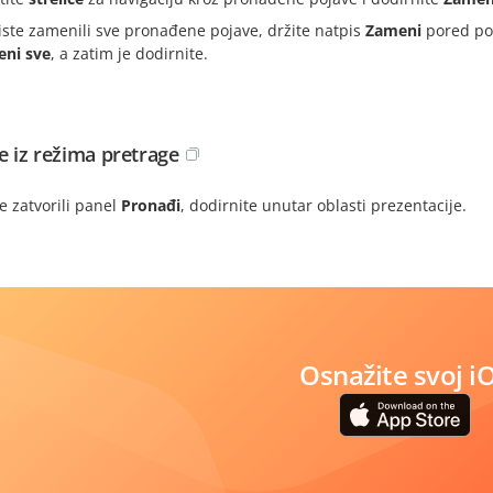
iste zamenili sve pronađene pojave, držite natpis
Zameni
pored pol
ni sve
, a zatim je dodirnite.
te iz režima pretrage
e zatvorili panel
Pronađi
, dodirnite unutar oblasti prezentacije.
Osnažite svoj i