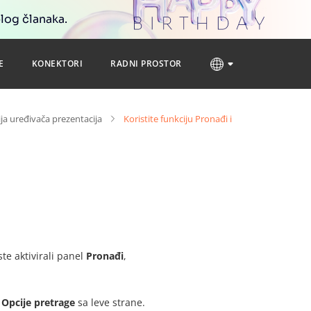
blog članaka.
E
KONEKTORI
RADNI PROSTOR
ja uređivača prezentacija
Koristite funkciju Pronađi i
te aktivirali panel
Pronađi
,
Opcije pretrage
sa leve strane.