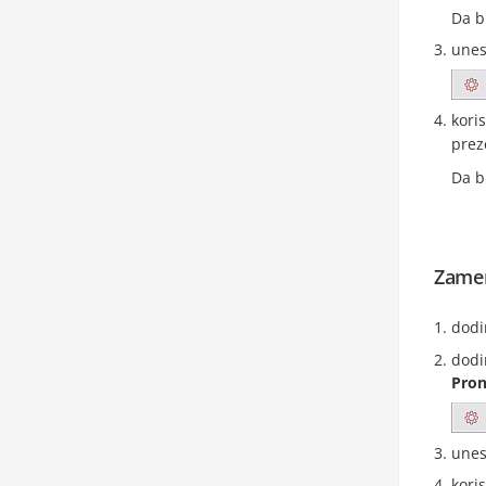
Da b
unes
kori
prez
Da bi
Zamen
dodi
dodi
Pron
unes
kori