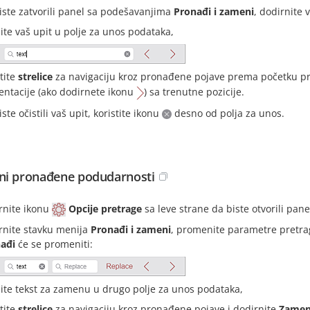
iste zatvorili panel sa podešavanjima
Pronađi i zameni
, dodirnite 
ite vaš upit u polje za unos podataka,
stite
strelice
za navigaciju kroz pronađene pojave prema početku pr
entacije (ako dodirnete ikonu
) sa trenutne pozicije.
ste očistili vaš upit, koristite ikonu
desno od polja za unos.
i pronađene podudarnosti
rnite ikonu
Opcije pretrage
sa leve strane da biste otvorili pa
rnite stavku menija
Pronađi i zameni
, promenite parametre pretrag
ađi
će se promeniti:
ite tekst za zamenu u drugo polje za unos podataka,
stite
strelice
za navigaciju kroz pronađene pojave i dodirnite
Zamen