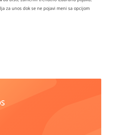
ja za unos dok se ne pojavi meni sa opcijom
OS