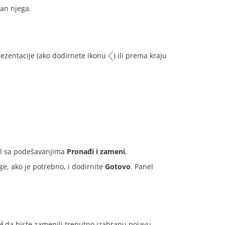
van njega.
ezentacije (ako dodirnete ikonu
) ili prema kraju
nel sa podešavanjima
Pronađi i zameni
,
e, ako je potrebno, i dodirnite
Gotovo
. Panel
i
da biste zamenili trenutno izabranu pojavu,