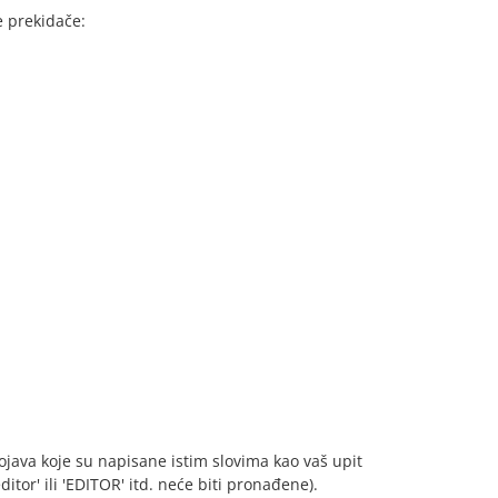
e prekidače:
ojava koje su napisane istim slovima kao vaš upit
editor' ili 'EDITOR' itd. neće biti pronađene).