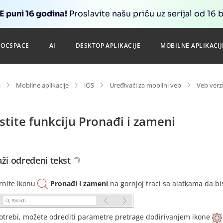
 puni 16 godina!
Proslavite našu priču uz serijal od 16 
DOCSPACE
AI
DESKTOP APLIKACIJE
MOBILNE APLIKACIJ
a
Mobilne aplikacije
iOS
Uređivači za mobilni veb
Veb verzi
stite funkciju Pronađi i zameni
aži određeni tekst
rnite ikonu
Pronađi i zameni
na gornjoj traci sa alatkama da bis
otrebi, možete odrediti parametre pretrage dodirivanjem ikone