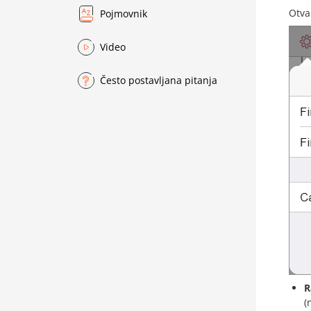
Otva
Pojmovnik
Video
Često postavljana pitanja
R
(