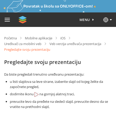
Povratak u školu sa ONLYOFFICE-om!
MENU
Početna
Mobilne aplikacije
iOS
Uređivači za mobilni veb
Veb verzija uređivača prezentacija
Pregledajte svoju prezentaciju
Pregledajte svoju prezentaciju
Da biste pregledali trenutno uređivanu prezentaciju:
u listi slajdova sa leve strane, izaberite slajd od kojeg želite da
započnete pregled,
dodirnite ikonu
na gornjoj alatnoj traci,
prevucite levo da pređete na sledeći slajd, prevucite desno da se
vratite na prethodni slajd,