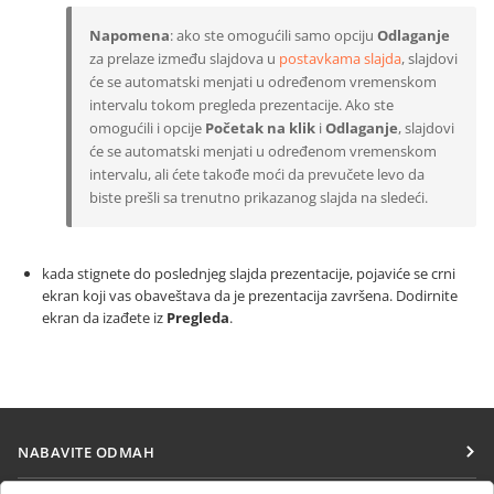
Napomena
: ako ste omogućili samo opciju
Odlaganje
za prelaze između slajdova u
postavkama slajda
, slajdovi
će se automatski menjati u određenom vremenskom
intervalu tokom pregleda prezentacije. Ako ste
omogućili i opcije
Početak na klik
i
Odlaganje
, slajdovi
će se automatski menjati u određenom vremenskom
intervalu, ali ćete takođe moći da prevučete levo da
biste prešli sa trenutno prikazanog slajda na sledeći.
kada stignete do poslednjeg slajda prezentacije, pojaviće se crni
ekran koji vas obaveštava da je prezentacija završena. Dodirnite
ekran da izađete iz
Pregleda
.
NABAVITE ODMAH
Docs