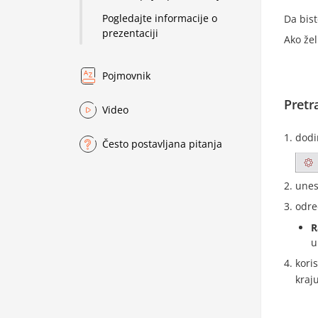
Pogledajte informacije o
Da bis
prezentaciji
Ako žel
Pojmovnik
Pretr
Video
dodi
Često postavljana pitanja
unes
odre
R
u
kori
kraj