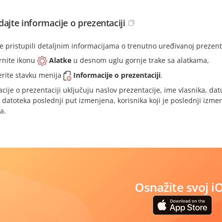
dajte informacije o prezentaciji
e pristupili detaljnim informacijama o trenutno uređivanoj prezenta
rnite ikonu
Alatke
u desnom uglu gornje trake sa alatkama,
erite stavku menija
Informacije o prezentaciji
.
cije o prezentaciji uključuju naslov prezentacije, ime vlasnika, d
 datoteka poslednji put izmenjena, korisnika koji je poslednji izmen
a.
Osnažite svoj i