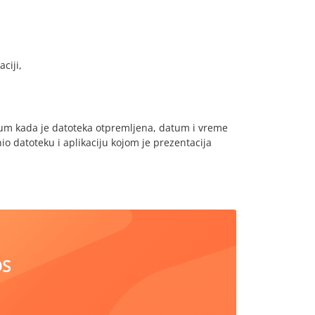
ciji,
atum kada je datoteka otpremljena, datum i vreme
io datoteku i aplikaciju kojom je prezentacija
OS