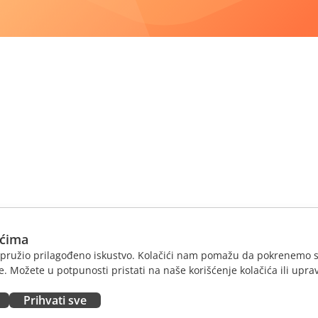
ićima
am pružio prilagođeno iskustvo. Kolačići nam pomažu da pokrenemo s
. Možete u potpunosti pristati na naše korišćenje kolačića ili uprav
Prihvati sve