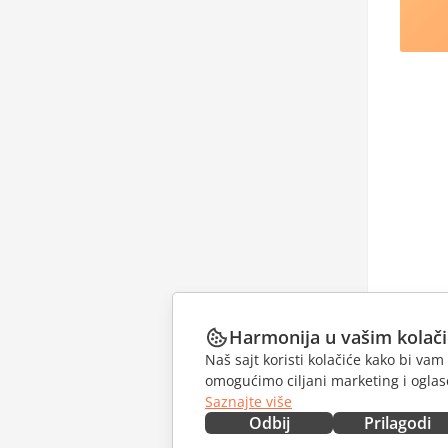
Harmonija u vašim kolač
Naš sajt koristi kolačiće kako bi v
omogućimo ciljani marketing i oglase
Saznajte više
Odbij
Prilagodi