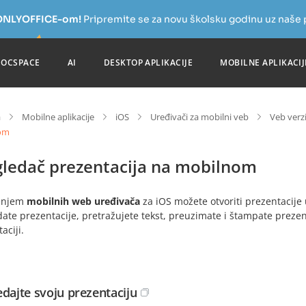
a ONLYOFFICE-om!
Pripremite se za novu školsku godinu uz naše
DOCSPACE
AI
DESKTOP APLIKACIJE
MOBILNE APLIKACIJ
a
Mobilne aplikacije
iOS
Uređivači za mobilni veb
Veb verzi
om
gledač prezentacija na mobilnom
enjem
mobilnih web uređivača
za iOS možete otvoriti prezentacije
ate prezentacije, pretražujete tekst, preuzimate i štampate prezent
aciji.
edajte svoju prezentaciju