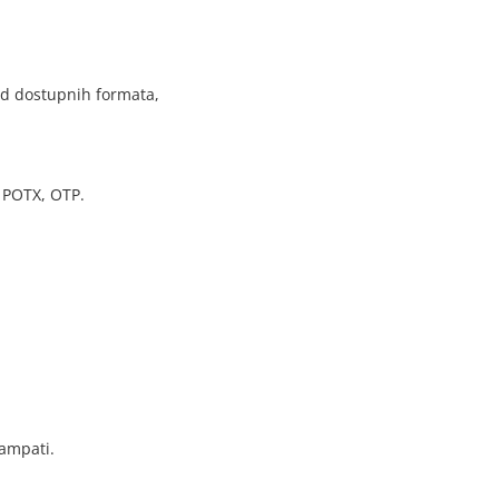
od dostupnih formata,
 POTX, OTP.
tampati.