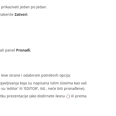
e prikazivati jedan po jedan.
izaberite
Zatvori
.
rali panel
Pronađi
,
 leve strane i odabirom potrebnih opcija:
ojavljivanja koja su napisana istim slovima kao vaš
 su 'editor' ili 'EDITOR', itd., neće biti pronađene).
tku prezentacije (ako dodirnete ikonu
) ili prema