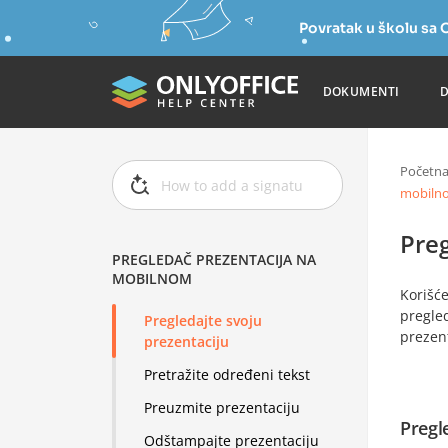
Povratak u školu s
DOKUMENTI
Početn
mobiln
Pre
PREGLEDAČ PREZENTACIJA NA
MOBILNOM
Korišć
pregled
Pregledajte svoju
prezent
prezentaciju
Pretražite određeni tekst
Preuzmite prezentaciju
Pregl
Odštampajte prezentaciju