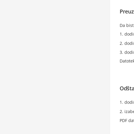
Preuz
Da bis
dodi
dodi
dodi
Datote
Odšta
dodi
izab
PDF da