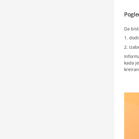
Pogle
Da bist
dodi
izab
Informa
kada je
kreiran