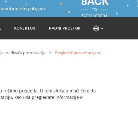
 posebne blog objave.
E
KONEKTORI
RADNI PROSTOR
ja uređivača prezentacija
Pregledač prezentacija na
 u režimu pregleda. U tom slučaju moći ćete da
aciju, kao i da pregledate informacije o