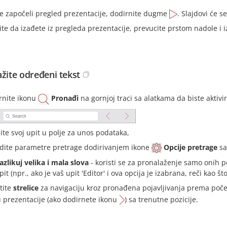
te započeli pregled prezentacije, dodirnite dugme
. Slajdovi će s
ite da izađete iz pregleda prezentacije, prevucite prstom nadole i 
ažite određeni tekst
rnite ikonu
Pronađi
na gornjoj traci sa alatkama da biste aktivi
ite svoj upit u polje za unos podataka,
dite parametre pretrage dodirivanjem ikone
Opcije pretrage
sa
azlikuj velika i mala slova
- koristi se za pronalaženje samo onih p
pit (npr., ako je vaš upit 'Editor' i ova opcija je izabrana, reči kao što
stite
strelice
za navigaciju kroz pronađena pojavljivanja prema poče
u prezentacije (ako dodirnete ikonu
) sa trenutne pozicije.