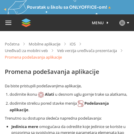
Povratak u školu sa ONLYOFFICE-om!
MENU
Početna
Mobilne aplikacije
iOS
Uređivači za mobilni veb
Veb verzija uređivača prezentacija
Promena podešavanja aplikacije
Promena podešavanja aplikacije
Da biste pristupili podešavanjima aplikacije,
dodirnite ikonu
Alati
u desnom uglu gornje trake sa alatkama,
dodirnite strelicu pored stavke menija
Podešavanja
aplikacije
.
Trenutno su dostupna sledeća napredna podešavanja:
Jedinica mere
omogućava da odredite koje jedinice se koriste u
prozorima sa svojstvima za merenje parametara elemenata kao