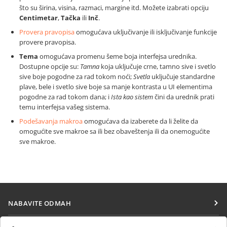
što su širina, visina, razmaci, margine itd. Možete izabrati opciju
Centimetar
,
Tačka
ili
Inč
.
Provera pravopisa
omogućava uključivanje ili isključivanje funkcije
provere pravopisa.
Tema
omogućava promenu šeme boja interfejsa urednika.
Dostupne opcije su:
Tamna
koja uključuje crne, tamno sive i svetlo
sive boje pogodne za rad tokom noći;
Svetla
uključuje standardne
plave, bele i svetlo sive boje sa manje kontrasta u UI elementima
pogodne za rad tokom dana; i
Ista kao sistem
čini da urednik prati
temu interfejsa vašeg sistema.
Podešavanja makroa
omogućava da izaberete da li želite da
omogućite sve makroe sa ili bez obaveštenja ili da onemogućite
sve makroe.
NABAVITE ODMAH
Docs