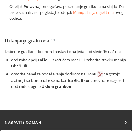
Odeljak
Poravnaj
omogućava poravnanje grafikona na slajdu. Da
biste saznali više, pogledajte odeljak
Manipulacija objektima
ovog
vodiča.
Uklanjanje grafikona
Izaberite grafikon dodirom i nastavite na jedan od sledećih načina:
dodirnite opciju
Više
u iskačućem meniju i izaberite stavku menija
Obriši
, ili
otvorite panel za podešavanje dodirom na ikonu
na gornjoj
alatnoj traci, prebacite se na karticu
Grafikon
, prevucite nagore i
dodirnite dugme
Ukloni grafikon
.
NABAVITE ODMAH
Docs