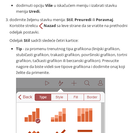
dodirnuti opciju
Više
u iskačućem meniju i izabrati stavku
menija
Uredi
,
dodirnite željenu stavku menija:
Stil
,
Preuredi
ili
Poravnaj
.
Koristite strelicu
Nazad
sa leve strane da se vratite na prethodni
odeljak postavki.
Odeljak
Stil
sadrži sledeće četiri kartice:
Tip
- za promenu trenutnog tipa grafikona (linijski grafikon,
stubičasti grafikon, trakasti grafikon, površinski grafikon, tortni
grafikon, tačkasti grafikon ili berzanski grafikon). Prevucite
nagore da biste videli sve tipove grafikona i dodirnite onaj koji
želite da primenite.