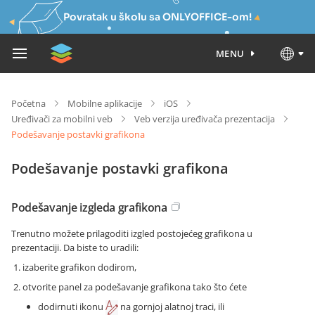
Povratak u školu sa ONLYOFFICE-om!
MENU
Početna
Mobilne aplikacije
iOS
Uređivači za mobilni veb
Veb verzija uređivača prezentacija
Podešavanje postavki grafikona
Podešavanje postavki grafikona
Podešavanje izgleda grafikona
Trenutno možete prilagoditi izgled postojećeg grafikona u
prezentaciji. Da biste to uradili:
izaberite grafikon dodirom,
otvorite panel za podešavanje grafikona tako što ćete
dodirnuti ikonu
na gornjoj alatnoj traci, ili