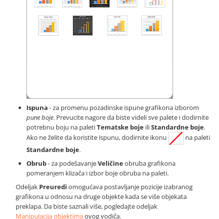
Ispuna
- za promenu pozadinske ispune grafikona izborom
pune boje
. Prevucite nagore da biste videli sve palete i dodirnite
potrebnu boju na paleti
Tematske boje
ili
Standardne boje
.
Ako ne želite da koristite ispunu, dodirnite ikonu
na paleti
Standardne boje
.
Obrub
- za podešavanje
Veličine
obruba grafikona
pomeranjem klizača i izbor boje obruba na paleti.
Odeljak
Preuredi
omogućava postavljanje pozicije izabranog
grafikona u odnosu na druge objekte kada se više objekata
preklapa. Da biste saznali više, pogledajte odeljak
Manipulacija objektima
ovog vodiča.