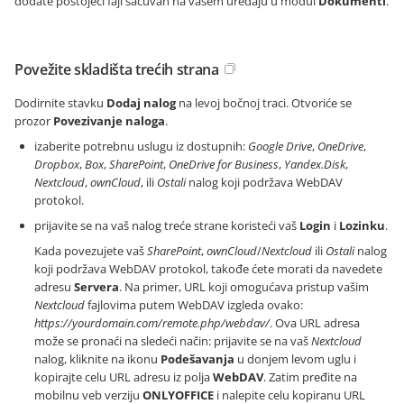
dodate postojeći fajl sačuvan na vašem uređaju u modul
Dokumenti
.
Povežite skladišta trećih strana
Dodirnite stavku
Dodaj nalog
na levoj bočnoj traci. Otvoriće se
prozor
Povezivanje naloga
.
izaberite potrebnu uslugu iz dostupnih:
Google Drive
,
OneDrive
,
Dropbox
,
Box
,
SharePoint
,
OneDrive for Business
,
Yandex.Disk
,
Nextcloud
,
ownCloud
, ili
Ostali
nalog koji podržava WebDAV
protokol.
prijavite se na vaš nalog treće strane koristeći vaš
Login
i
Lozinku
.
Kada povezujete vaš
SharePoint
,
ownCloud
/
Nextcloud
ili
Ostali
nalog
koji podržava WebDAV protokol, takođe ćete morati da navedete
adresu
Servera
. Na primer, URL koji omogućava pristup vašim
Nextcloud
fajlovima putem WebDAV izgleda ovako:
https://yourdomain.com/remote.php/webdav/
. Ova URL adresa
može se pronaći na sledeći način: prijavite se na vaš
Nextcloud
nalog, kliknite na ikonu
Podešavanja
u donjem levom uglu i
kopirajte celu URL adresu iz polja
WebDAV
. Zatim pređite na
mobilnu veb verziju
ONLYOFFICE
i nalepite celu kopiranu URL