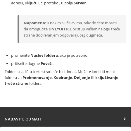
adresu, uključujući protokol, u polje
Server
.
Napomena
: u nekim slučajevima, takođe ćete morati
da omogućite
ONLYOFFICE
pristup vašem nalogu treće
strane dodirivanjem odgovarajućeg dugmeta.
promenite
Naslov foldera
, ako je potrebno,
pritisnite dugme
Poveži
.
Folder skladišta treće strane će biti dodat. Možete koristiti meni
foldera za
Preimenovanje
,
Kopiranje
,
Deljenje
ili
Isključivanje
treće strane
foldera.
NABAVITE ODMAH
Docs