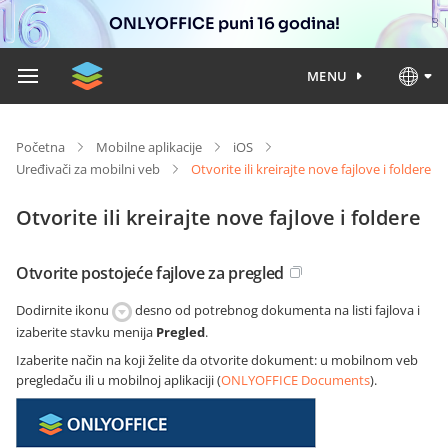
ONLYOFFICE puni 16 godina!
MENU
Početna
Mobilne aplikacije
iOS
Uređivači za mobilni veb
Otvorite ili kreirajte nove fajlove i foldere
Otvorite ili kreirajte nove fajlove i foldere
Otvorite postojeće fajlove za pregled
Dodirnite ikonu
desno od potrebnog dokumenta na listi fajlova i
izaberite stavku menija
Pregled
.
Izaberite način na koji želite da otvorite dokument: u mobilnom veb
pregledaču ili u mobilnoj aplikaciji (
ONLYOFFICE Documents
).