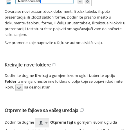
Otvara se novi prazan .docx dokument, ili .xlsx tabela, ili .pptx
prezentacija, ili .docxf šablon forme. Dodirnite prazno mesto u
dokumentu/šablonu forme, ili ćeliju unutar tabele, ili tekstualni okvir u
prezentaciji i tastatura će se pojaviti omogućavajući vam da počnete
sa kucanjem.
Sve promene koje napravite u fajlu se automatski čuvaju.
Kreirajte nove foldere
Dodirnite dugme
Kreiraj
u gornjem levom uglu i izaberite opciju
Folder
iz menija, unesite ime foldera u polje koje se pojavi i dodirnite
ikonu
na desnoj strani.
Otpremite fajlove sa vašeg uređaja
Dodirnite dugme
Otpremi fajl
u gornjem levom uglu da