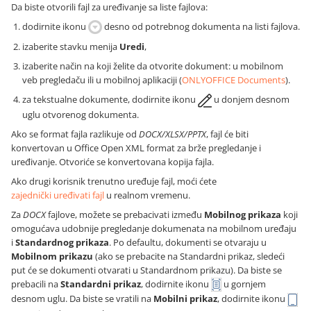
Da biste otvorili fajl za uređivanje sa liste fajlova:
dodirnite ikonu
desno od potrebnog dokumenta na listi fajlova.
izaberite stavku menija
Uredi
,
izaberite način na koji želite da otvorite dokument: u mobilnom
veb pregledaču ili u mobilnoj aplikaciji (
ONLYOFFICE Documents
).
za tekstualne dokumente, dodirnite ikonu
u donjem desnom
uglu otvorenog dokumenta.
Ako se format fajla razlikuje od
DOCX/XLSX/PPTX
, fajl će biti
konvertovan u Office Open XML format za brže pregledanje i
uređivanje. Otvoriće se konvertovana kopija fajla.
Ako drugi korisnik trenutno uređuje fajl, moći ćete
zajednički uređivati fajl
u realnom vremenu.
Za
DOCX
fajlove, možete se prebacivati između
Mobilnog prikaza
koji
omogućava udobnije pregledanje dokumenata na mobilnom uređaju
i
Standardnog prikaza
. Po defaultu, dokumenti se otvaraju u
Mobilnom prikazu
(ako se prebacite na Standardni prikaz, sledeći
put će se dokumenti otvarati u Standardnom prikazu). Da biste se
prebacili na
Standardni prikaz
, dodirnite ikonu
u gornjem
desnom uglu. Da biste se vratili na
Mobilni prikaz
, dodirnite ikonu