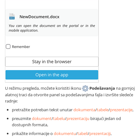
U režimu pregleda, možete koristiti ikonu
Podešavanja
na gornjoj
alatnoj traci da otvorite panel sa podešavanjima fajla i izvršite sledeće
radnje:
pretražite potreban tekst unutar
dokumenta
/
tabele
/
prezentacije
,
preuzmite
dokument
/
tabelu
/
prezentaciju
birajući jedan od
dostupnih formata,
prikažite informacije o
dokumentu
/
tabeli
/
prezentaciji
,