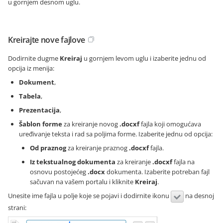
u gornjem desnom uglu.
Kreirajte nove fajlove
Dodirnite dugme
Kreiraj
u gornjem levom uglu i izaberite jednu od
opcija iz menija:
Dokument
,
Tabela
,
Prezentacija
,
Šablon forme
za kreiranje novog
.docxf
fajla koji omogućava
uređivanje teksta i rad sa poljima forme. Izaberite jednu od opcija:
Od praznog
za kreiranje praznog
.docxf
fajla.
Iz tekstualnog dokumenta
za kreiranje
.docxf
fajla na
osnovu postojećeg
.docx
dokumenta. Izaberite potreban fajl
sačuvan na vašem portalu i kliknite
Kreiraj
.
Unesite ime fajla u polje koje se pojavi i dodirnite ikonu
na desnoj
strani: