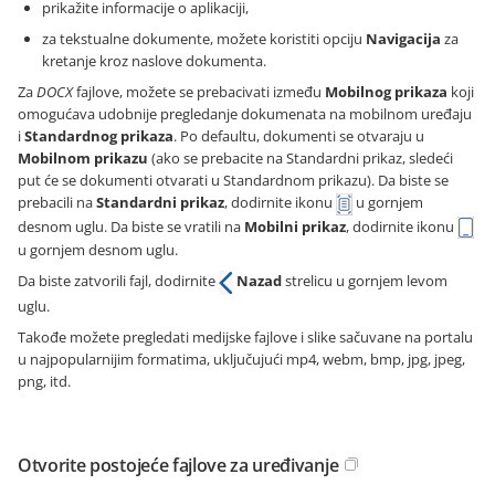
prikažite informacije o aplikaciji,
za tekstualne dokumente, možete koristiti opciju
Navigacija
za
kretanje kroz naslove dokumenta.
Za
DOCX
fajlove, možete se prebacivati između
Mobilnog prikaza
koji
omogućava udobnije pregledanje dokumenata na mobilnom uređaju
i
Standardnog prikaza
. Po defaultu, dokumenti se otvaraju u
Mobilnom prikazu
(ako se prebacite na Standardni prikaz, sledeći
put će se dokumenti otvarati u Standardnom prikazu). Da biste se
prebacili na
Standardni prikaz
, dodirnite ikonu
u gornjem
desnom uglu. Da biste se vratili na
Mobilni prikaz
, dodirnite ikonu
u gornjem desnom uglu.
Da biste zatvorili fajl, dodirnite
Nazad
strelicu u gornjem levom
uglu.
Takođe možete pregledati medijske fajlove i slike sačuvane na portalu
u najpopularnijim formatima, uključujući mp4, webm, bmp, jpg, jpeg,
png, itd.
Otvorite postojeće fajlove za uređivanje