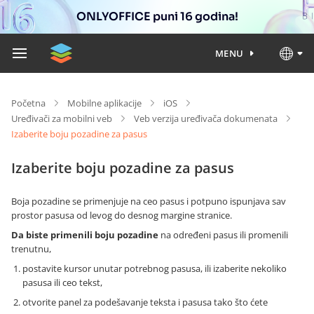
ONLYOFFICE puni 16 godina!
MENU
Početna
Mobilne aplikacije
iOS
Uređivači za mobilni veb
Veb verzija uređivača dokumenata
Izaberite boju pozadine za pasus
Izaberite boju pozadine za pasus
Boja pozadine se primenjuje na ceo pasus i potpuno ispunjava sav
prostor pasusa od levog do desnog margine stranice.
Da biste primenili boju pozadine
na određeni pasus ili promenili
trenutnu,
postavite kursor unutar potrebnog pasusa, ili izaberite nekoliko
pasusa ili ceo tekst,
otvorite panel za podešavanje teksta i pasusa tako što ćete