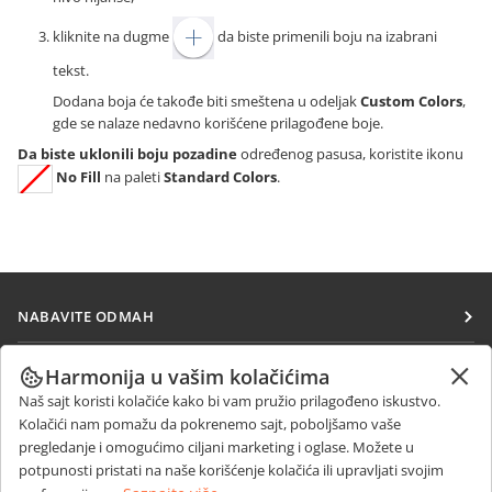
kliknite na dugme
da biste primenili boju na izabrani
tekst.
Dodana boja će takođe biti smeštena u odeljak
Custom Colors
,
gde se nalaze nedavno korišćene prilagođene boje.
Da biste uklonili boju pozadine
određenog pasusa, koristite ikonu
No Fill
na paleti
Standard Colors
.
NABAVITE ODMAH
Docs
SARAĐUJTE
Harmonija u vašim kolačićima
DocSpace
Naš sajt koristi kolačiće kako bi vam pružio prilagođeno iskustvo.
Za doprinosioce
PRIMAJTE VESTI
Kolačići nam pomažu da pokrenemo sajt, poboljšamo vaše
Workspace
Za prevodioce
pregledanje i omogućimo ciljani marketing i oglase. Možete u
Blog
Konektori
potpunosti pristati na naše korišćenje kolačića ili upravljati svojim
DOBIJTE POMOĆ
Za influensere