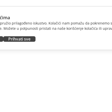
ićima
am pružio prilagođeno iskustvo. Kolačići nam pomažu da pokrenemo s
. Možete u potpunosti pristati na naše korišćenje kolačića ili uprav
Prihvati sve
JTE
DOBIJTE POMOĆ
nosioce
Forum
dioce
Kursevi obuke
nsere
Vebinari
 radna mesta
Bele knjige
E VESTI
Formular za kontakt sa
podrškom