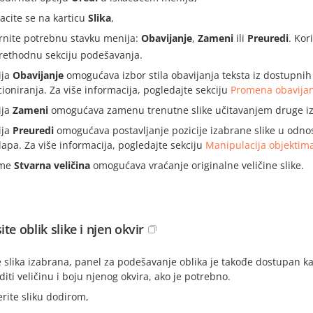
acite se na karticu
Slika
,
rnite potrebnu stavku menija:
Obavijanje
,
Zameni
ili
Preuredi
. Kor
rethodnu sekciju podešavanja.
ija
Obavijanje
omogućava izbor stila obavijanja teksta iz dostupnih
cioniranja. Za više informacija, pogledajte sekciju
Promena obavijan
ija
Zameni
omogućava zamenu trenutne slike učitavanjem druge iz M
ija
Preuredi
omogućava postavljanje pozicije izabrane slike u odno
lapa. Za više informacija, pogledajte sekciju
Manipulacija objektim
me
Stvarna veličina
omogućava vraćanje originalne veličine slike.
te oblik slike i njen okvir
 slika izabrana, panel za podešavanje oblika je takođe dostupan kak
diti veličinu i boju njenog okvira, ako je potrebno.
erite sliku dodirom,