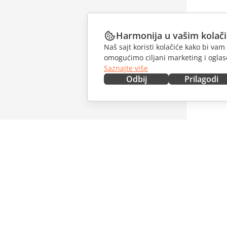
Harmonija u vašim kolač
Naš sajt koristi kolačiće kako bi v
omogućimo ciljani marketing i oglase
Saznajte više
Odbij
Prilagodi
NABAVITE ODMAH
SARAĐU
Docs
Za dopri
DocSpace
Za prevo
Workspace
Za influe
Konektori
Slobodna
Desktop aplikacije
PRIMAJT
Mobilne aplikacije