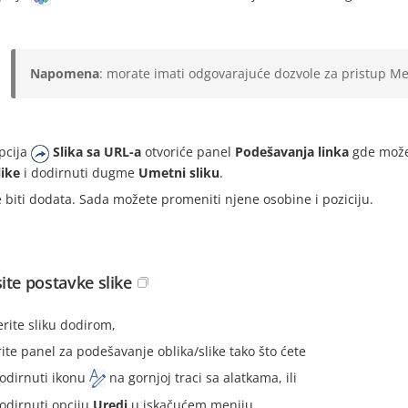
Napomena
: morate imati odgovarajuće dozvole za pristup Me
pcija
Slika sa URL-a
otvoriće panel
Podešavanja linka
gde možet
like
i dodirnuti dugme
Umetni sliku
.
e biti dodata. Sada možete promeniti njene osobine i poziciju.
ite postavke slike
erite sliku dodirom,
rite panel za podešavanje oblika/slike tako što ćete
odirnuti ikonu
na gornjoj traci sa alatkama, ili
odirnuti opciju
Uredi
u iskačućem meniju,