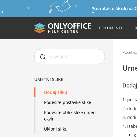
Povratak u školu s
DOKUMENTI
Početn
Ume
UMETNI SLIKE
Dodaj
Dodaj sliku
post
Podesite postavke slike
dodi
Podesite oblik slike i njen
dodi
okvir
izab
Ukloni sliku
o