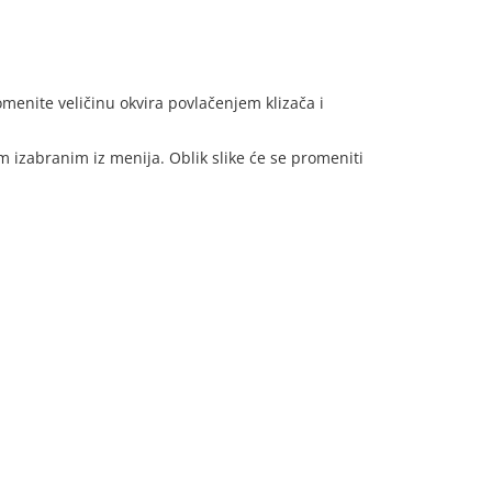
omenite veličinu okvira povlačenjem klizača i
izabranim iz menija. Oblik slike će se promeniti