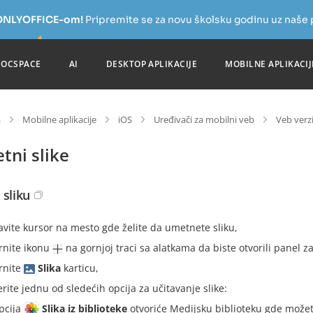
a ONLYOFFICE-om!
Pripremite se za novu školsku godinu uz naše
DOCSPACE
AI
DESKTOP APLIKACIJE
MOBILNE APLIKACIJ
a
Mobilne aplikacije
iOS
Uređivači za mobilni veb
Veb verz
tni slike
 sliku
avite kursor na mesto gde želite da umetnete sliku,
rnite ikonu
na gornjoj traci sa alatkama da biste otvorili panel 
rnite
Slika
karticu,
erite jednu od sledećih opcija za učitavanje slike:
pcija
Slika iz biblioteke
otvoriće Medijsku biblioteku gde možete