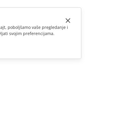
ajt, poboljšamo vaše pregledanje i
ljati svojim preferencijama.
KONTAKTIRAJTE NAS
Pitanja o prodaji
sales@onlyoffice.com
Upiti partnera
partners@onlyoffice.com
Upiti medija
press@onlyoffice.com
Zatraži poziv