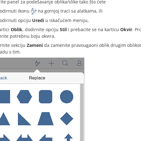
rite panel za podešavanje oblika/slike tako što ćete
odirnuti ikonu
na gornjoj traci sa alatkama, ili
odirnuti opciju
Uredi
u iskačućem meniju,
artici
Oblik
, dodirnite opciju
Stil
i prebacite se na karticu
Okvir
. Pr
erite potrebnu boju okvira.
rnite sekciju
Zameni
da zamenite pravougaoni oblik drugim oblikom 
ladu s tim.