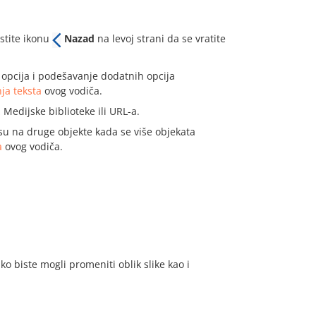
istite ikonu
Nazad
na levoj strani da se vratite
 opcija i podešavanje dodatnih opcija
ja teksta
ovog vodiča.
edijske biblioteke ili URL-a.
su na druge objekte kada se više objekata
a
ovog vodiča.
o biste mogli promeniti oblik slike kao i