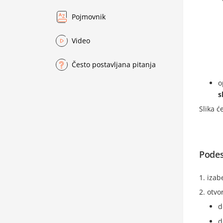
Pojmovnik
Video
Često postavljana pitanja
o
s
Slika ć
Podes
izab
otvo
d
d