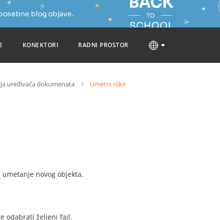
 posebne blog objave.
E
KONEKTORI
RADNI PROSTOR
ija uređivača dokumenata
Umetni slike
za umetanje novog objekta,
 odabrati željeni fajl.