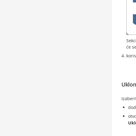
Sekc
će s
koris
Ukloni
Izaberi
dod
otv
Ukl