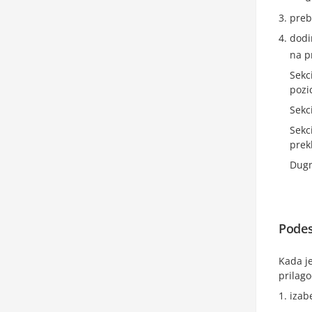
preb
dodi
na p
Sekc
pozi
Sekc
Sekc
prek
Dug
Podesi
Kada je
prilago
izab