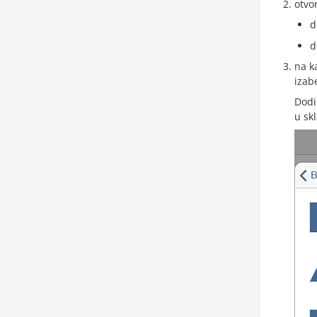
otvo
d
d
na k
izab
Dodi
u sk