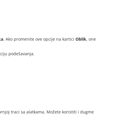
ka
. Ako promenite ove opcije na kartici
Oblik
, one
kciju podešavanja.
rnjoj traci sa alatkama. Možete koristiti i dugme