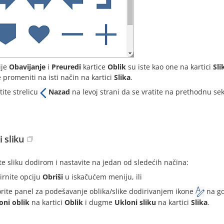
ije
Obavijanje
i
Preuredi
kartice
Oblik
su iste kao one na kartici
Sli
e promeniti na isti način na kartici
Slika
.
tite strelicu
Nazad
na levoj strani da se vratite na prethodnu se
 sliku
te sliku dodirom i nastavite na jedan od sledećih načina:
irnite opciju
Obriši
u iskačućem meniju, ili
orite panel za podešavanje oblika/slike dodirivanjem ikone
na go
oni oblik
na kartici
Oblik
i dugme
Ukloni sliku
na kartici
Slika
.