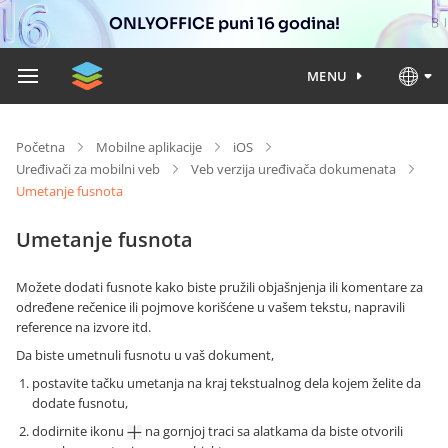
ONLYOFFICE puni 16 godina!
MENU
Početna
Mobilne aplikacije
iOS
Uređivači za mobilni veb
Veb verzija uređivača dokumenata
Umetanje fusnota
Umetanje fusnota
Možete dodati fusnote kako biste pružili objašnjenja ili komentare za
određene rečenice ili pojmove korišćene u vašem tekstu, napravili
reference na izvore itd.
Da biste umetnuli fusnotu u vaš dokument,
postavite tačku umetanja na kraj tekstualnog dela kojem želite da
dodate fusnotu,
dodirnite ikonu
na gornjoj traci sa alatkama da biste otvorili