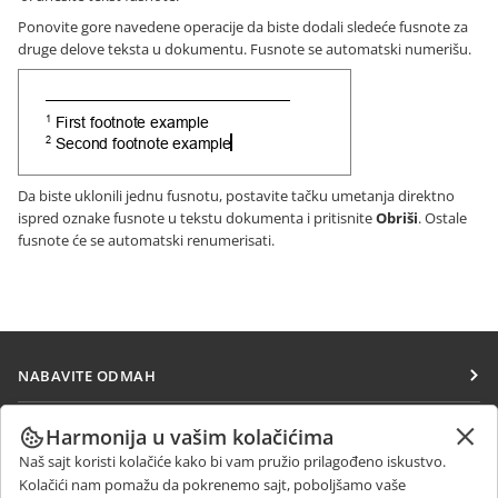
Ponovite gore navedene operacije da biste dodali sledeće fusnote za
druge delove teksta u dokumentu. Fusnote se automatski numerišu.
Da biste uklonili jednu fusnotu, postavite tačku umetanja direktno
ispred oznake fusnote u tekstu dokumenta i pritisnite
Obriši
. Ostale
fusnote će se automatski renumerisati.
NABAVITE ODMAH
Docs
SARAĐUJTE
Harmonija u vašim kolačićima
DocSpace
Naš sajt koristi kolačiće kako bi vam pružio prilagođeno iskustvo.
Za doprinosioce
PRIMAJTE VESTI
Kolačići nam pomažu da pokrenemo sajt, poboljšamo vaše
Workspace