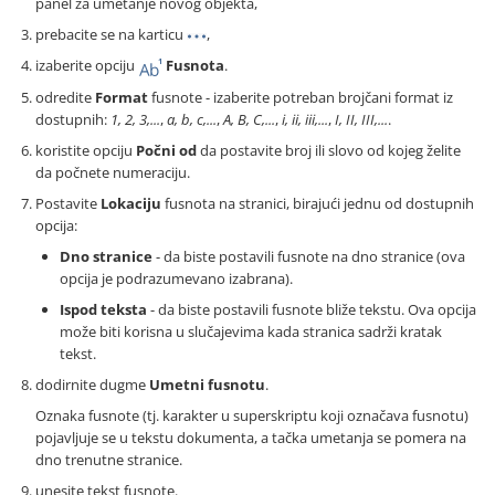
panel za umetanje novog objekta,
prebacite se na karticu
,
izaberite opciju
Fusnota
.
odredite
Format
fusnote - izaberite potreban brojčani format iz
dostupnih:
1, 2, 3,...
,
a, b, c,...
,
A, B, C,...
,
i, ii, iii,...
,
I, II, III,...
.
koristite opciju
Počni od
da postavite broj ili slovo od kojeg želite
da počnete numeraciju.
Postavite
Lokaciju
fusnota na stranici, birajući jednu od dostupnih
opcija:
Dno stranice
- da biste postavili fusnote na dno stranice (ova
opcija je podrazumevano izabrana).
Ispod teksta
- da biste postavili fusnote bliže tekstu. Ova opcija
može biti korisna u slučajevima kada stranica sadrži kratak
tekst.
dodirnite dugme
Umetni fusnotu
.
Oznaka fusnote (tj. karakter u superskriptu koji označava fusnotu)
pojavljuje se u tekstu dokumenta, a tačka umetanja se pomera na
dno trenutne stranice.
unesite tekst fusnote.