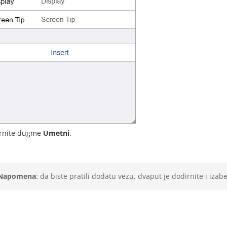
rnite dugme
Umetni
.
Napomena
: da biste pratili dodatu vezu, dvaput je dodirnite i izab