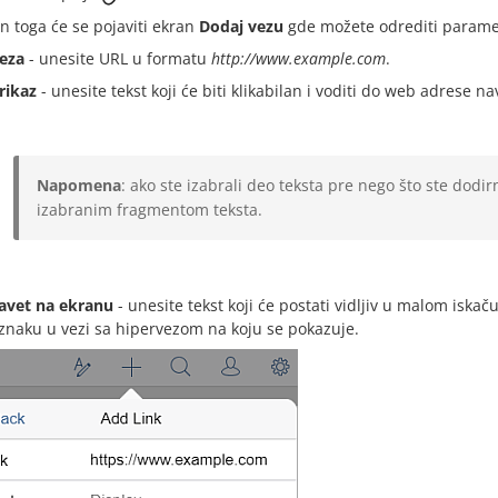
n toga će se pojaviti ekran
Dodaj vezu
gde možete odrediti parame
eza
- unesite URL u formatu
http://www.example.com
.
rikaz
- unesite tekst koji će biti klikabilan i voditi do web adrese 
Napomena
: ako ste izabrali deo teksta pre nego što ste dodir
izabranim fragmentom teksta.
avet na ekranu
- unesite tekst koji će postati vidljiv u malom isk
znaku u vezi sa hipervezom na koju se pokazuje.