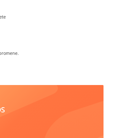
ete
promene.
OS