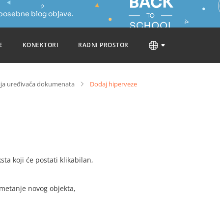
 posebne blog objave.
E
KONEKTORI
RADNI PROSTOR
ija uređivača dokumenata
Dodaj hiperveze
ta koji će postati klikabilan,
umetanje novog objekta,