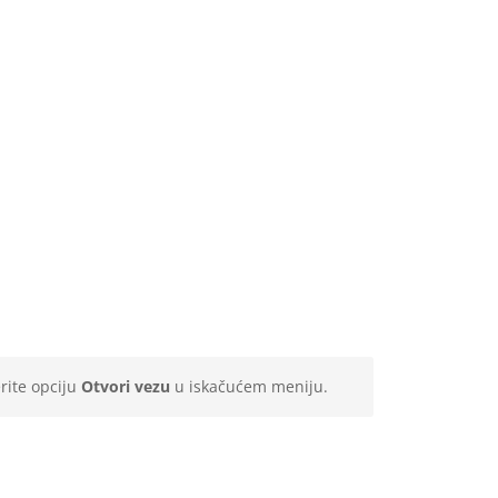
erite opciju
Otvori vezu
u iskačućem meniju.