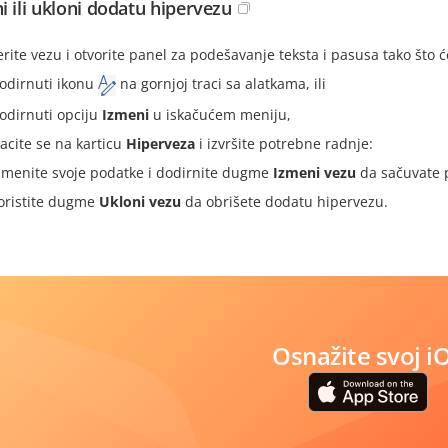
i ili ukloni dodatu hipervezu
erite vezu i otvorite panel za podešavanje teksta i pasusa tako što ć
odirnuti ikonu
na gornjoj traci sa alatkama, ili
odirnuti opciju
Izmeni
u iskačućem meniju,
acite se na karticu
Hiperveza
i izvršite potrebne radnje:
zmenite svoje podatke i dodirnite dugme
Izmeni vezu
da sačuvate 
oristite dugme
Ukloni vezu
da obrišete dodatu hipervezu.
Osnažite svoj i