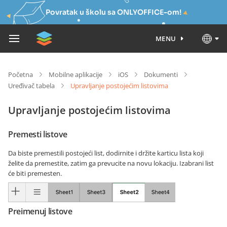
Povratak u školu sa ONLYOFFICE-om!
MENU
Početna
Mobilne aplikacije
iOS
Dokumenti
Uređivač tabela
Upravljanje postojećim listovima
Upravljanje postojećim listovima
Premesti listove
Da biste premestili postojeći list, dodirnite i držite karticu lista koji
želite da premestite, zatim ga prevucite na novu lokaciju. Izabrani list
će biti premesten.
Preimenuj listove