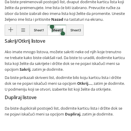
Da biste preimenovali postojeći list, dvaput dodirnite karticu lista koji
želite da preimenujete. Ime lista će biti izabrano. Prevucite ručke za
izbor da biste izabrali deo imena lista koji želite da promenite. Unesite
željeno ime lista i pritisnite
Nazad
na tastaturi na ekranu.
Sakrij/Otkrij listove
Ako imate mnogo listova, možete sakriti neke od njih koje trenutno
ne trebate kako biste olakšali rad. Da biste to uradili, dodirnite karticu
lista koji želite da sakrijete i držite dok se ne pojavi iskačući meni sa
opcijom
Sakrij
, zatim je dodirnite.
Da biste prikazali skriveni list, dodirnite bilo koju karticu lista i držite
dok se ne pojavi iskačući meni sa opcijom
Otkrij...
, zatim je dodirnite.
U podmeniju koji se otvori, izaberite list koji želite da otkrijete.
Dupliraj listove
Da biste duplicirali postojeći list, dodirnite karticu lista i držite dok se
ne pojavi iskačući meni sa opcijom
Dupliraj
, zatim je dodirnite.