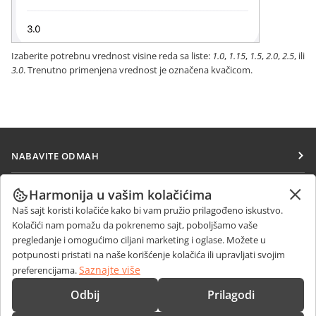
Izaberite potrebnu vrednost visine reda sa liste:
1.0
,
1.15
,
1.5
,
2.0
,
2.5
, ili
3.0
. Trenutno primenjena vrednost je označena kvačicom.
NABAVITE ODMAH
Docs
SARAĐUJTE
Harmonija u vašim kolačićima
DocSpace
Naš sajt koristi kolačiće kako bi vam pružio prilagođeno iskustvo.
Za doprinosioce
PRIMAJTE VESTI
Kolačići nam pomažu da pokrenemo sajt, poboljšamo vaše
Workspace
Za prevodioce
pregledanje i omogućimo ciljani marketing i oglase. Možete u
Blog
Konektori
potpunosti pristati na naše korišćenje kolačića ili upravljati svojim
DOBIJTE POMOĆ
Za influensere
Saznajte više
preferencijama.
Desktop aplikacije
Forum
Slobodna radna mesta
KONTAKTIRAJTE NAS
Odbij
Prilagodi
Mobilne aplikacije
Kursevi obuke
Pitanja o prodaji
sales@onlyoffice.com