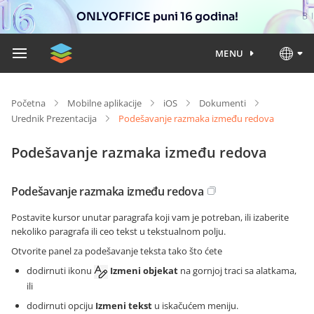
ONLYOFFICE puni 16 godina!
MENU
Početna
Mobilne aplikacije
iOS
Dokumenti
Urednik Prezentacija
Podešavanje razmaka između redova
Podešavanje razmaka između redova
Podešavanje razmaka između redova
Postavite kursor unutar paragrafa koji vam je potreban, ili izaberite
nekoliko paragrafa ili ceo tekst u tekstualnom polju.
Otvorite panel za podešavanje teksta tako što ćete
dodirnuti ikonu
Izmeni objekat
na gornjoj traci sa alatkama,
ili
dodirnuti opciju
Izmeni tekst
u iskačućem meniju.