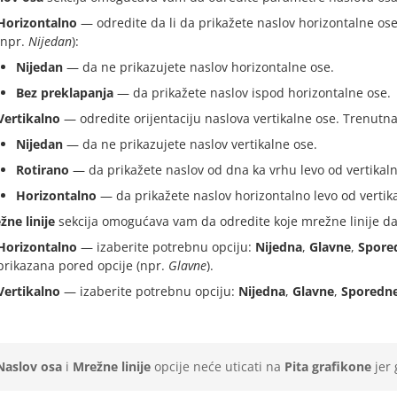
Horizontalno
— odredite da li da prikažete naslov horizontalne os
(npr.
Nijedan
):
Nijedan
— da ne prikazujete naslov horizontalne ose.
Bez preklapanja
— da prikažete naslov ispod horizontalne ose.
Vertikalno
— odredite orijentaciju naslova vertikalne ose. Trenutna
Nijedan
— da ne prikazujete naslov vertikalne ose.
Rotirano
— da prikažete naslov od dna ka vrhu levo od vertikaln
Horizontalno
— da prikažete naslov horizontalno levo od vertik
žne linije
sekcija omogućava vam da odredite koje mrežne linije da
Horizontalno
— izaberite potrebnu opciju:
Nijedna
,
Glavne
,
Spore
prikazana pored opcije (npr.
Glavne
).
Vertikalno
— izaberite potrebnu opciju:
Nijedna
,
Glavne
,
Sporedn
Naslov osa
i
Mrežne linije
opcije neće uticati na
Pita grafikone
jer 