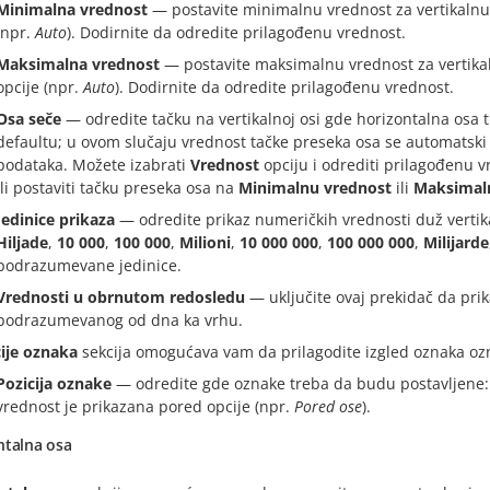
Minimalna vrednost
— postavite minimalnu vrednost za vertikalnu
(npr.
Auto
). Dodirnite da odredite prilagođenu vrednost.
Maksimalna vrednost
— postavite maksimalnu vrednost za vertika
opcije (npr.
Auto
). Dodirnite da odredite prilagođenu vrednost.
Osa seče
— odredite tačku na vertikalnoj osi gde horizontalna osa 
defaultu; u ovom slučaju vrednost tačke preseka osa se automatski
podataka. Možete izabrati
Vrednost
opciju i odrediti prilagođenu v
ili postaviti tačku preseka osa na
Minimalnu vrednost
ili
Maksimal
Jedinice prikaza
— odredite prikaz numeričkih vrednosti duž vertika
Hiljade
,
10 000
,
100 000
,
Milioni
,
10 000 000
,
100 000 000
,
Milijarde
podrazumevane jedinice.
Vrednosti u obrnutom redosledu
— uključite ovaj prekidač da pri
podrazumevanog od dna ka vrhu.
ije oznaka
sekcija omogućava vam da prilagodite izgled oznaka oz
Pozicija oznake
— odredite gde oznake treba da budu postavljene
vrednost je prikazana pored opcije (npr.
Pored ose
).
ntalna osa