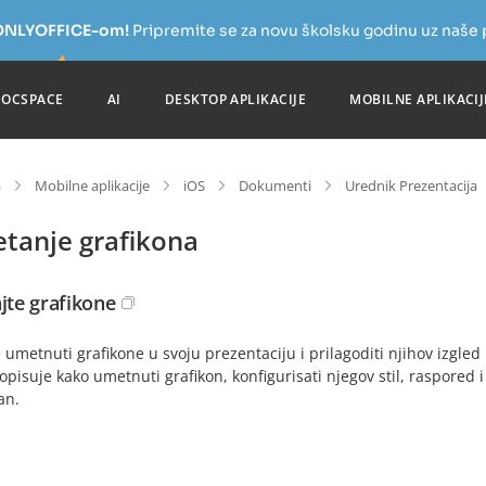
a ONLYOFFICE-om!
Pripremite se za novu školsku godinu uz naše
DOCSPACE
AI
DESKTOP APLIKACIJE
MOBILNE APLIKACIJ
a
Mobilne aplikacije
iOS
Dokumenti
Urednik Prezentacija
tanje grafikona
ajte grafikone
umetnuti grafikone u svoju prezentaciju i prilagoditi njihov izgled
opisuje kako umetnuti grafikon, konfigurisati njegov stil, raspored i
an.