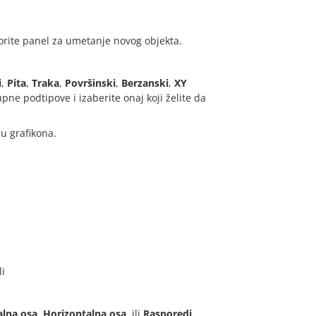
orite panel za umetanje novog objekta.
i
,
Pita
,
Traka
,
Površinski
,
Berzanski
,
XY
upne podtipove i izaberite onaj koji želite da
ju grafikona.
li
alna osa
,
Horizontalna osa
, ili
Rasporedi
.