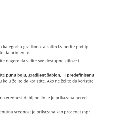
 kategoriju grafikona, a zatim izaberite podtip.
ite da primenite.
te nagore da vidite sve dostupne stilove i
ite
punu boju
,
gradijent šablon
, ili
predefinisanu
 koju želite da koristite. Ako ne želite da koristite
tna vrednost debljine linije je prikazana pored
renutna vrednost je prikazana kao procenat (npr.