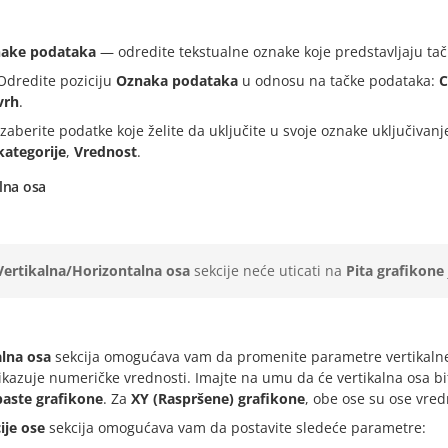
ake podataka
— odredite tekstualne oznake koje predstavljaju tač
Odredite poziciju
Oznaka podataka
u odnosu na tačke podataka:
C
vrh
.
Izaberite podatke koje želite da uključite u svoje oznake uključiva
kategorije
,
Vrednost
.
lna osa
Vertikalna/Horizontalna osa
sekcije neće uticati na
Pita grafikone
alna osa
sekcija omogućava vam da promenite parametre vertikalne o
ikazuje numeričke vrednosti. Imajte na umu da će vertikalna osa bit
baste grafikone
. Za
XY (Raspršene) grafikone
, obe ose su ose vred
ije ose
sekcija omogućava vam da postavite sledeće parametre: