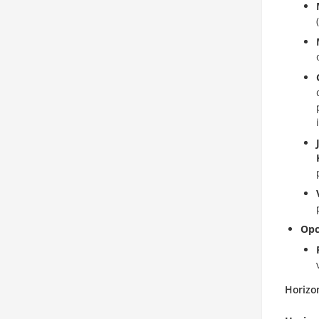
Opc
Horizo