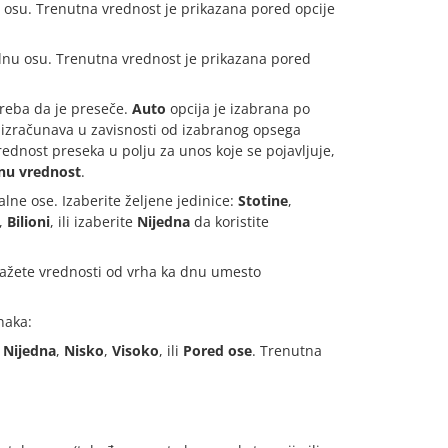
 osu. Trenutna vrednost je prikazana pored opcije
lnu osu. Trenutna vrednost je prikazana pored
treba da je preseče.
Auto
opcija je izabrana po
 izračunava u zavisnosti od izabranog opsega
rednost preseka u polju za unos koje se pojavljuje,
nu vrednost
.
lne ose. Izaberite željene jedinice:
Stotine
,
,
Bilioni
, ili izaberite
Nijedna
da koristite
kažete vrednosti od vrha ka dnu umesto
naka:
:
Nijedna
,
Nisko
,
Visoko
, ili
Pored ose
. Trenutna