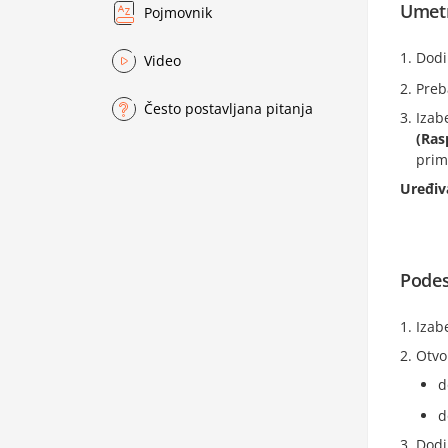
Umetn
Pojmovnik
Dodi
Video
Preb
Često postavljana pitanja
Izab
(Ras
prim
Uređiv
Podes
Izab
Otvo
d
d
Dodi