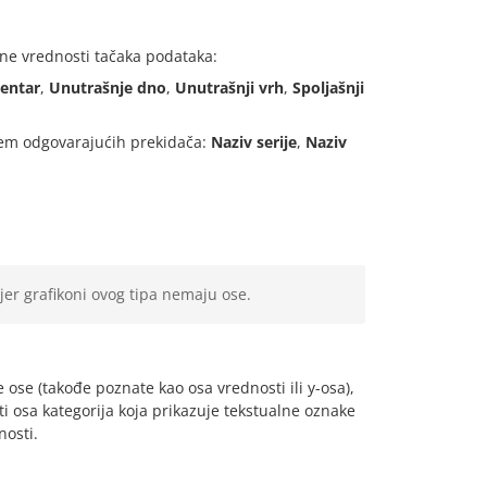
ne vrednosti tačaka podataka:
entar
,
Unutrašnje dno
,
Unutrašnji vrh
,
Spoljašnji
njem odgovarajućih prekidača:
Naziv serije
,
Naziv
jer grafikoni ovog tipa nemaju ose.
se (takođe poznate kao osa vrednosti ili y-osa),
i osa kategorija koja prikazuje tekstualne oznake
nosti.