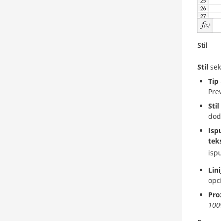
Stil
Stil
sek
Tip
Prev
Sti
dodi
Isp
tek
isp
Lini
opc
Pro
10