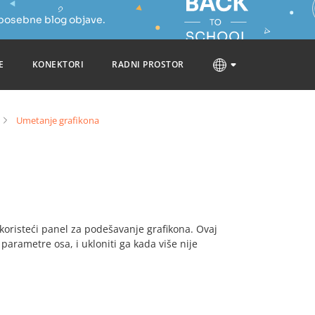
 posebne blog objave.
E
KONEKTORI
RADNI PROSTOR
Umetanje grafikona
 koristeći panel za podešavanje grafikona. Ovaj
 parametre osa, i ukloniti ga kada više nije