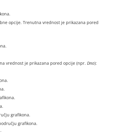
kona.
bne opcije. Trenutna vrednost je prikazana pored
ona.
na vrednost je prikazana pored opcije (npr.
Dno
):
ona.
na.
afikona.
a.
ručju grafikona.
području grafikona.
: