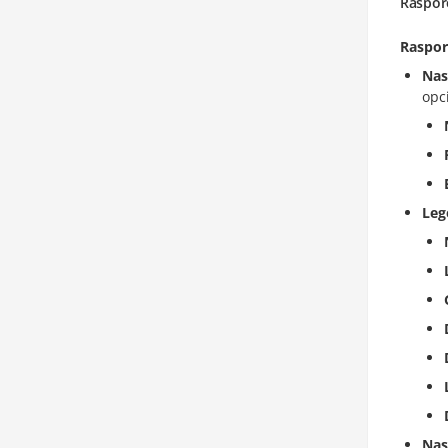
Raspor
Raspo
Nas
opc
Leg
Nas