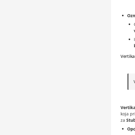
Ozn
Vertika
Vertik
koja pr
za
Stu
Opc