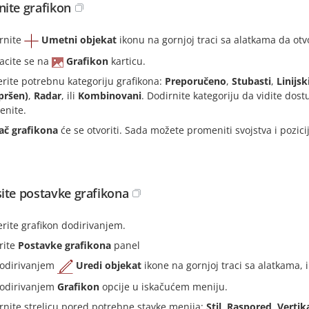
ite grafikon
rnite
Umetni objekat
ikonu na gornjoj traci sa alatkama da otv
acite se na
Grafikon
karticu.
erite potrebnu kategoriju grafikona:
Preporučeno
,
Stubasti
,
Linijsk
pršen)
,
Radar
, ili
Kombinovani
. Dodirnite kategoriju da vidite dost
enite.
ač grafikona
će se otvoriti. Sada možete promeniti svojstva i pozici
ite postavke grafikona
erite grafikon dodirivanjem.
rite
Postavke grafikona
panel
odirivanjem
Uredi objekat
ikone na gornjoj traci sa alatkama, i
odirivanjem
Grafikon
opcije u iskačućem meniju.
rnite strelicu pored potrebne stavke menija:
Stil
,
Raspored
,
Vertik