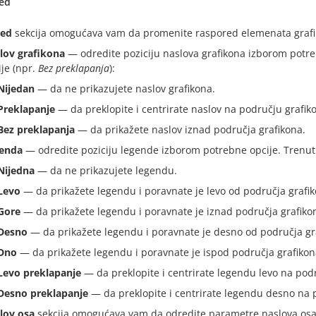
ed
red
sekcija omogućava vam da promenite raspored elemenata grafi
lov grafikona
— odredite poziciju naslova grafikona izborom potre
ije (npr.
Bez preklapanja
):
Nijedan
— da ne prikazujete naslov grafikona.
Preklapanje
— da preklopite i centrirate naslov na području grafik
Bez preklapanja
— da prikažete naslov iznad područja grafikona.
enda
— odredite poziciju legende izborom potrebne opcije. Trenut
Nijedna
— da ne prikazujete legendu.
Levo
— da prikažete legendu i poravnate je levo od područja grafik
Gore
— da prikažete legendu i poravnate je iznad područja grafiko
Desno
— da prikažete legendu i poravnate je desno od područja gr
Dno
— da prikažete legendu i poravnate je ispod područja grafikon
Levo preklapanje
— da preklopite i centrirate legendu levo na pod
Desno preklapanje
— da preklopite i centrirate legendu desno na 
lov osa
sekcija omogućava vam da odredite parametre naslova osa