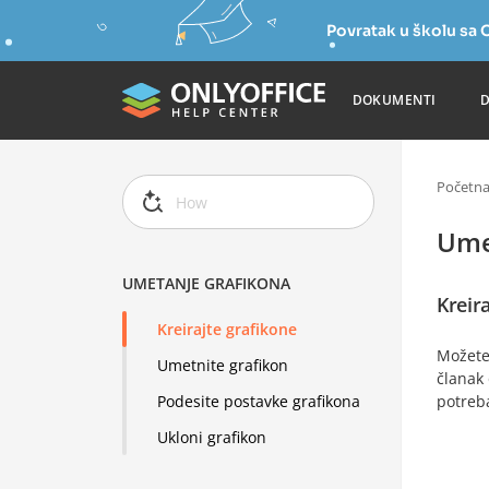
Povratak u školu s
DOKUMENTI
Početn
Ume
UMETANJE GRAFIKONA
Kreir
Kreirajte grafikone
Možete 
Umetnite grafikon
članak 
potreb
Podesite postavke grafikona
Ukloni grafikon