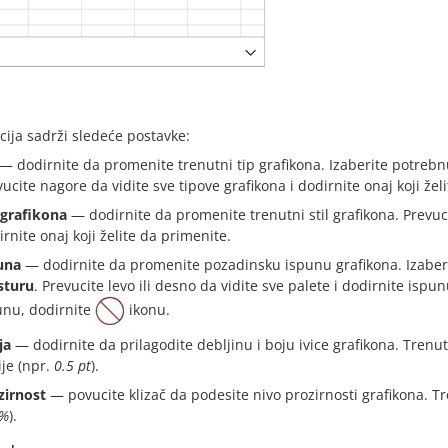
cija sadrži sledeće postavke:
— dodirnite da promenite trenutni tip grafikona. Izaberite potrebnu
ucite nagore da vidite sve tipove grafikona i dodirnite onaj koji žel
l grafikona
— dodirnite da promenite trenutni stil grafikona. Prevuci
rnite onaj koji želite da primenite.
una
— dodirnite da promenite pozadinsku ispunu grafikona. Izaber
sturu
. Prevucite levo ili desno da vidite sve palete i dodirnite ispunu
unu, dodirnite
ikonu.
ja
— dodirnite da prilagodite debljinu i boju ivice grafikona. Trenu
ije (npr.
0.5 pt
).
zirnost
— povucite klizač da podesite nivo prozirnosti grafikona. T
0%
).