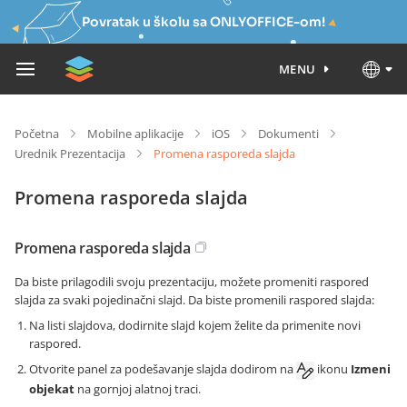
Povratak u školu sa ONLYOFFICE-om!
MENU
Početna
Mobilne aplikacije
iOS
Dokumenti
Urednik Prezentacija
Promena rasporeda slajda
Promena rasporeda slajda
Promena rasporeda slajda
Da biste prilagodili svoju prezentaciju, možete promeniti raspored
slajda za svaki pojedinačni slajd. Da biste promenili raspored slajda:
Na listi slajdova, dodirnite slajd kojem želite da primenite novi
raspored.
Otvorite panel za podešavanje slajda dodirom na
ikonu
Izmeni
objekat
na gornjoj alatnoj traci.