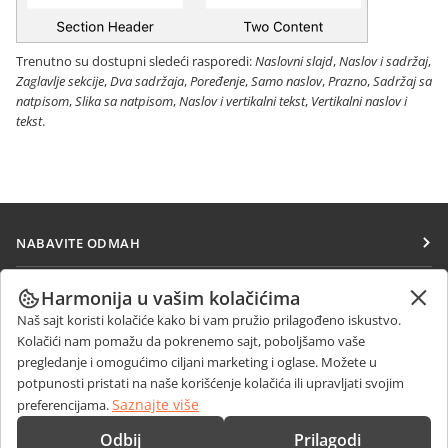
Trenutno su dostupni sledeći rasporedi:
Naslovni slajd
,
Naslov i sadržaj
,
Zaglavlje sekcije
,
Dva sadržaja
,
Poređenje
,
Samo naslov
,
Prazno
,
Sadržaj sa
natpisom
,
Slika sa natpisom
,
Naslov i vertikalni tekst
,
Vertikalni naslov i
tekst
.
NABAVITE ODMAH
Docs
SARAĐUJTE
Harmonija u vašim kolačićima
DocSpace
Naš sajt koristi kolačiće kako bi vam pružio prilagođeno iskustvo.
Za doprinosioce
PRIMAJTE VESTI
Kolačići nam pomažu da pokrenemo sajt, poboljšamo vaše
Workspace
Za prevodioce
pregledanje i omogućimo ciljani marketing i oglase. Možete u
Blog
Konektori
potpunosti pristati na naše korišćenje kolačića ili upravljati svojim
DOBIJTE POMOĆ
Za influensere
Saznajte više
preferencijama.
Desktop aplikacije
Forum
Slobodna radna mesta
KONTAKTIRAJTE NAS
Odbij
Prilagodi
Mobilne aplikacije