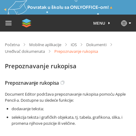
Povratak u školu sa ONLYOFFICE-om!
MENU
Početna
Mobilne aplikacije
iOS
Dokumenti
Uređivač dokumenata
Prepoznavanje rukopisa
Prepoznavanje rukopisa
Prepoznavanje rukopisa
Document Editor podržava prepoznavanje rukopisa pomoću Apple
Pencil-a. Dostupne su sledeće funkcije:
dodavanje teksta;
selekcija teksta i grafičkih objekata, tj. tabela, grafikona, slika, i
promena njihove pozicije ili veličine.