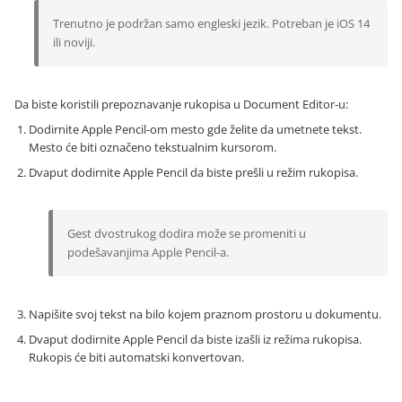
Trenutno je podržan samo engleski jezik. Potreban je iOS 14
ili noviji.
Da biste koristili prepoznavanje rukopisa u Document Editor-u:
Dodirnite Apple Pencil-om mesto gde želite da umetnete tekst.
Mesto će biti označeno tekstualnim kursorom.
Dvaput dodirnite Apple Pencil da biste prešli u režim rukopisa.
Gest dvostrukog dodira može se promeniti u
podešavanjima Apple Pencil-a.
Napišite svoj tekst na bilo kojem praznom prostoru u dokumentu.
Dvaput dodirnite Apple Pencil da biste izašli iz režima rukopisa.
Rukopis će biti automatski konvertovan.