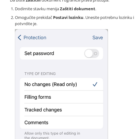
Da biste
zaštitili
dokument i ograničili prava pristupa:
Dodirnite stavku menija
Zaštiti dokument
.
Omogućite prekidač
Postavi lozinku
. Unesite potrebnu lozinku i
potvrdite je.