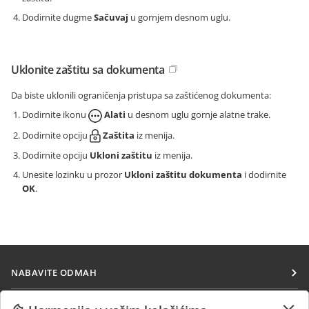
Dodirnite dugme
Sačuvaj
u gornjem desnom uglu.
Uklonite zaštitu sa dokumenta
Da biste uklonili ograničenja pristupa sa zaštićenog dokumenta:
Dodirnite ikonu
Alati
u desnom uglu gornje alatne trake.
Dodirnite opciju
Zaštita
iz menija.
Dodirnite opciju
Ukloni zaštitu
iz menija.
Unesite lozinku u prozor
Ukloni zaštitu dokumenta
i dodirnite
OK
.
NABAVITE ODMAH
Docs
SARAĐUJTE