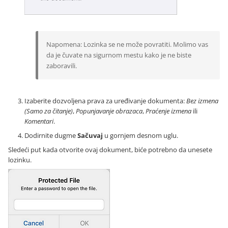
Napomena: Lozinka se ne može povratiti. Molimo vas
da je čuvate na sigurnom mestu kako je ne biste
zaboravili.
Izaberite dozvoljena prava za uređivanje dokumenta:
Bez izmena
(Samo za čitanje)
,
Popunjavanje obrazaca
,
Praćenje izmena
ili
Komentari
.
Dodirnite dugme
Sačuvaj
u gornjem desnom uglu.
Sledeći put kada otvorite ovaj dokument, biće potrebno da unesete
lozinku.