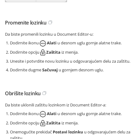
Promenite lozinku
Da biste promenili lozinku u Document Editor-u:
Dodirnite ikonu
Alati
u desnom uglu gornje alatne trake.
Dodirnite opciju
Zaštita
iz menija.
Unesite i potvrdite novu lozinku u odgovarajućem delu za zaštitu.
Dodirnite dugme
Sačuvaj
u gornjem desnom uglu.
Obrišite lozinku
Da biste uklonili zaštitu lozinkom iz Document Editor-a:
Dodirnite ikonu
Alati
u desnom uglu gornje alatne trake.
Dodirnite opciju
Zaštita
iz menija.
Onemogućite prekidač
Postavi lozinku
u odgovarajućem delu za
zaštitu.