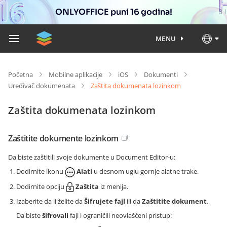
ONLYOFFICE puni 16 godina!
MENU
Početna
Mobilne aplikacije
iOS
Dokumenti
Uređivač dokumenata
Zaštita dokumenata lozinkom
Zaštita dokumenata lozinkom
Zaštitite dokumente lozinkom
Da biste zaštitili svoje dokumente u Document Editor-u:
Dodirnite ikonu
Alati
u desnom uglu gornje alatne trake.
Dodirnite opciju
Zaštita
iz menija.
Izaberite da li želite da
Šifrujete fajl
ili da
Zaštitite dokument
.
Da biste
šifrovali
fajl i ograničili neovlašćeni pristup: