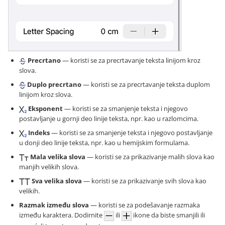
Precrtano
— koristi se za precrtavanje teksta linijom kroz
slova.
Duplo precrtano
— koristi se za precrtavanje teksta duplom
linijom kroz slova.
Eksponent
— koristi se za smanjenje teksta i njegovo
postavljanje u gornji deo linije teksta, npr. kao u razlomcima.
Indeks
— koristi se za smanjenje teksta i njegovo postavljanje
u donji deo linije teksta, npr. kao u hemijskim formulama.
Mala velika slova
— koristi se za prikazivanje malih slova kao
manjih velikih slova.
Sva velika slova
— koristi se za prikazivanje svih slova kao
velikih.
Razmak između slova
— koristi se za podešavanje razmaka
između karaktera. Dodirnite
ili
ikone da biste smanjili ili