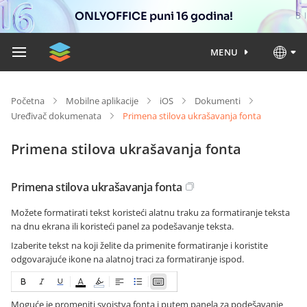
ONLYOFFICE puni 16 godina!
MENU
Početna
Mobilne aplikacije
iOS
Dokumenti
Uređivač dokumenata
Primena stilova ukrašavanja fonta
Primena stilova ukrašavanja fonta
Primena stilova ukrašavanja fonta
Možete formatirati tekst koristeći alatnu traku za formatiranje teksta
na dnu ekrana ili koristeći panel za podešavanje teksta.
Izaberite tekst na koji želite da primenite formatiranje i koristite
odgovarajuće ikone na alatnoj traci za formatiranje ispod.
Moguće je promeniti svojstva fonta i putem panela za podešavanje