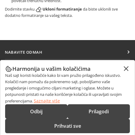
povećali trenutnu vrednost.
Dodirnite stavku
Ukloni formatiranje
da biste uklonili sve
dodatno formatiranje sa vašeg teksta.
NABAVITE ODMAH
Docs
SARAĐUJTE
Harmonija u vašim kolačićima
DocSpace
Naš sajt koristi kolačiće kako bi vam pružio prilagođeno iskustvo.
Za doprinosioce
PRIMAJTE VESTI
Kolačići nam pomažu da pokrenemo sajt, poboljšamo vaše
Workspace
Za prevodioce
pregledanje i omogućimo ciljani marketing i oglase. Možete u
Blog
Konektori
potpunosti pristati na naše korišćenje kolačića ili upravljati svojim
DOBIJTE POMOĆ
Za influensere
Saznajte više
preferencijama.
Desktop aplikacije
Forum
Slobodna radna mesta
KONTAKTIRAJTE NAS
Odbij
Prilagodi
Mobilne aplikacije
Kursevi obuke
Pitanja o prodaji
sales@onlyoffice.com
onlyoffice.com
Prihvati sve
Vebinari
Upiti partnera
partners@onlyoffice.com
© Ascensio System SIA 2026. Sva prava zadržana